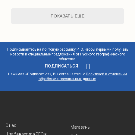
ПОКАЗАТЬ ЕЩЕ
Подписывайтесь на почтовую рассылку РГО, чтобы первыми получать
новости и специальные предложения от Русского географического
общества.
ПОДПИСАТЬСЯ
Нажимая «Подписаться», Вы соглашаетесь с
Политикой в отношении
обработки персональных данных
.
О нас
Магазины
Штаб-квартира РГО в