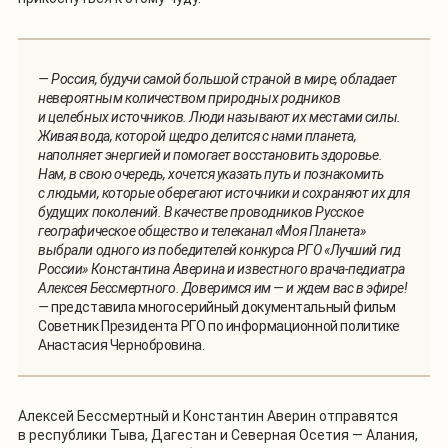
— Россия, будучи самой большой страной в мире, обладает
невероятным количеством природных родников
и целебных источников. Люди называют их местами силы.
Живая вода, которой щедро делится с нами планета,
наполняет энергией и помогает восстановить здоровье.
Нам, в свою очередь, хочется указать путь и познакомить
с людьми, которые оберегают источники и сохраняют их для
будущих поколений. В качестве проводников Русское
географическое общество и телеканал «Моя Планета»
выбрали одного из победителей конкурса РГО «Лучший гид
России» Константина Аверина и известного врача-педиатра
Алексея Бессмертного. Доверимся им — и ждем вас в эфире!
—
представила многосерийный документальный фильм
Советник Президента РГО по информационной политике
Анастасия Чернобровина.
Алексей Бессмертный и Константин Аверин отправятся
в республики Тыва, Дагестан и Северная Осетия — Алания,