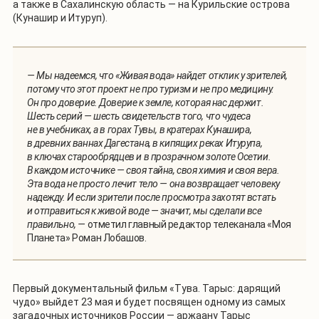
а также в Сахалинскую область — на Курильские острова
(Кунашир и Итуруп).
— Мы надеемся, что «Живая вода» найдет отклик у зрителей,
потому что этот проект не про туризм и не про медицину.
Он про доверие. Доверие к земле, которая нас держит.
Шесть серий — шесть свидетельств того, что чудеса
не в учебниках, а в горах Тувы, в кратерах Кунашира,
в древних ваннах Дагестана, в кипящих реках Итурупа,
в ключах старообрядцев и в прозрачном золоте Осетии.
В каждом источнике — своя тайна, своя химия и своя вера.
Эта вода не просто лечит тело — она возвращает человеку
надежду. И если зрители после просмотра захотят встать
и отправиться к живой воде — значит, мы сделали все
правильно, —
отметил главный редактор телеканала «Моя
Планета» Роман Лобашов.
Первый документальный фильм «Тува. Тарыс: дарящий
чудо» выйдет 23 мая и будет посвящен одному из самых
загадочных источников России — аржаану Тарыс