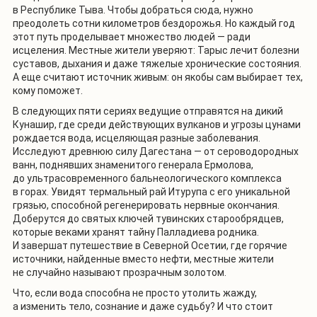
в Республике Тыва. Чтобы добраться сюда, нужно
преодолеть сотни километров бездорожья. Но каждый год
этот путь проделывает множество людей — ради
исцеления. Местные жители уверяют: Тарыс лечит болезни
суставов, дыхания и даже тяжелые хронические состояния.
А еще считают источник живым: он якобы сам выбирает тех,
кому поможет.
В следующих пяти сериях ведущие отправятся на дикий
Кунашир, где среди действующих вулканов и угрозы цунами
рождается вода, исцеляющая разные заболевания.
Исследуют древнюю силу Дагестана — от сероводородных
ванн, поднявших знаменитого генерала Ермолова,
до ультрасовременного бальнеологического комплекса
в горах. Увидят термальный рай Итурупа с его уникальной
грязью, способной регенерировать нервные окончания.
Доберутся до святых ключей тувинских старообрядцев,
которые веками хранят тайну Палладиева родника.
И завершат путешествие в Северной Осетии, где горячие
источники, найденные вместо нефти, местные жители
не случайно называют прозрачным золотом.
Что, если вода способна не просто утолить жажду,
а изменить тело, сознание и даже судьбу? И что стоит