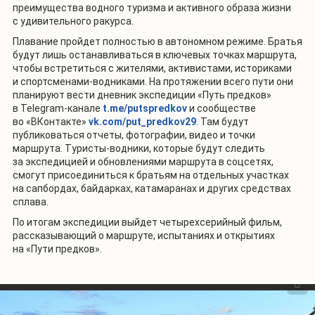
преимущества водного туризма и активного образа жизни
с удивительного ракурса.
Плавание пройдет полностью в автономном режиме. Братья
будут лишь останавливаться в ключевых точках маршрута,
чтобы встретиться с жителями, активистами, историками
и спортсменами-водниками. На протяжении всего пути они
планируют вести дневник экспедиции «Путь предков»
в Telegram-канале
t.me/putspredkov
и сообществе
во «ВКонтакте»
vk.com/put_predkov29
. Там будут
публиковаться отчеты, фотографии, видео и точки
маршрута. Туристы-водники, которые будут следить
за экспедицией и обновлениями маршрута в соцсетях,
смогут присоединиться к братьям на отдельных участках
на сапбордах, байдарках, катамаранах и других средствах
сплава.
По итогам экспедиции выйдет четырехсерийный фильм,
рассказывающий о маршруте, испытаниях и открытиях
на «Пути предков».
1
/
6