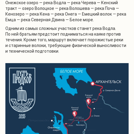
Онежское озеро — река Водла — река Черева — Кенский
тракт — озеро Волоцкое — река Волошева — река Поча —
Кенозеро — река Кена — река Онега — Емецкий волок — река
Емца — река Северная Двина — Белое море.
Одним из самых сложных участков станет река Водла.
По ней братьям предстоит подниматься на каяке против
течения. Кроме того, маршрут включает порожистые реки
и старинные волоки, требующие физической выносливости
и технической подготовки.