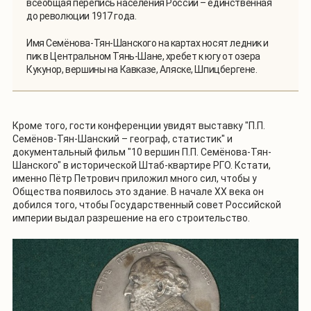
всеобщая перепись населения России – единственная
до революции 1917 года.
Имя Семёнова-Тян-Шанского на картах носят ледник и
пик в Центральном Тянь-Шане, хребет к югу от озера
Кукунор, вершины на Кавказе, Аляске, Шпицбергене.
Кроме того, гости конференции увидят выставку "П.П.
Семёнов-Тян-Шанский – географ, статистик" и
документальный фильм "10 вершин П.П. Семёнова-Тян-
Шанского" в исторической Штаб-квартире РГО. Кстати,
именно Пётр Петрович приложил много сил, чтобы у
Общества появилось это здание. В начале XX века он
добился того, чтобы Государственный совет Российской
империи выдал разрешение на его строительство.