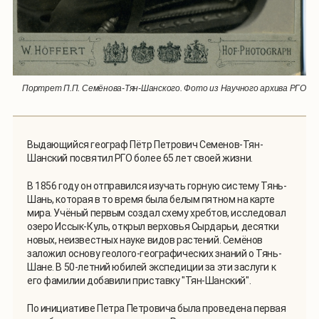
Портрет П.П. Семёнова-Тян-Шанского. Фото из Научного архива РГО
Выдающийся географ Пётр Петрович Семенов-Тян-
Шанский посвятил РГО более 65 лет своей жизни.
В 1856 году он отправился изучать горную систему Тянь-
Шань, которая в то время была белым пятном на карте
мира. Учёный первым создал схему хребтов, исследовал
озеро Иссык-Куль, открыл верховья Сырдарьи, десятки
новых, неизвестных науке видов растений. Семёнов
заложил основу геолого-географических знаний о Тянь-
Шане. В 50-летний юбилей экспедиции за эти заслуги к
его фамилии добавили приставку "Тян-Шанский".
По инициативе Петра Петровича была проведена первая