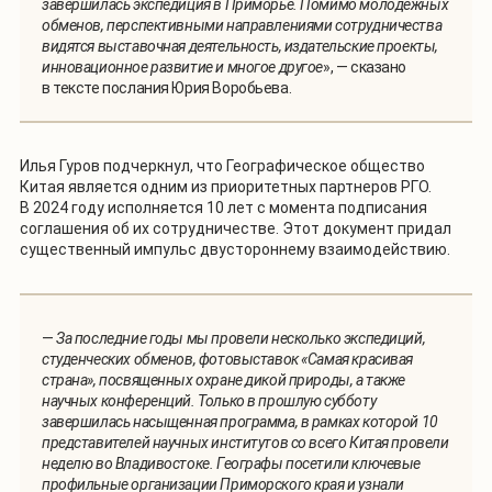
завершилась экспедиция в Приморье. Помимо молодежных
обменов, перспективными направлениями сотрудничества
видятся выставочная деятельность, издательские проекты,
инновационное развитие и многое другое
», — сказано
в тексте послания Юрия Воробьева.
Илья Гуров подчеркнул, что Географическое общество
Китая является одним из приоритетных партнеров РГО.
В 2024 году исполняется 10 лет с момента подписания
соглашения об их сотрудничестве. Этот документ придал
существенный импульс двустороннему взаимодействию.
—
За последние годы мы провели несколько экспедиций,
студенческих обменов, фотовыставок «Самая красивая
страна», посвященных охране дикой природы, а также
научных конференций. Только в прошлую субботу
завершилась насыщенная программа, в рамках которой 10
представителей научных институтов со всего Китая провели
неделю во Владивостоке. Географы посетили ключевые
профильные организации Приморского края и узнали