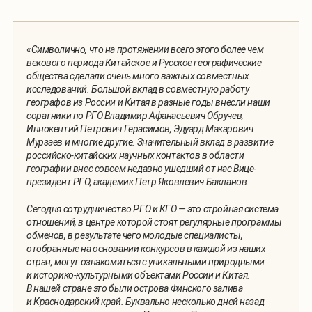
«
Символично, что на протяжении всего этого более чем
векового периода Китайское и Русское географические
общества сделали очень много важных совместных
исследований. Большой вклад в совместную работу
географов из России и Китая в разные годы внесли наши
соратники по РГО Владимир Афанасьевич Обручев,
Иннокентий Петрович Герасимов, Эдуард Макарович
Мурзаев и многие другие. Значительный вклад в развитие
российско-китайских научных контактов в области
географии внес совсем недавно ушедший от нас Вице-
президент РГО, академик Петр Яковлевич Бакланов.
Сегодня сотрудничество РГО и КГО — это стройная система
отношений, в центре которой стоят регулярные программы
обменов, в результате чего молодые специалисты,
отобранные на основании конкурсов в каждой из наших
стран, могут ознакомиться с уникальными природными
и историко-культурными объектами России и Китая.
В нашей стране это были острова Финского залива
и Краснодарский край. Буквально несколько дней назад