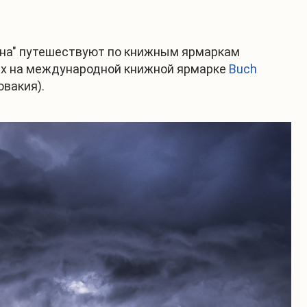
ана" путешествуют по книжным ярмаркам
нах на международной книжной ярмарке
Buch
овакия).