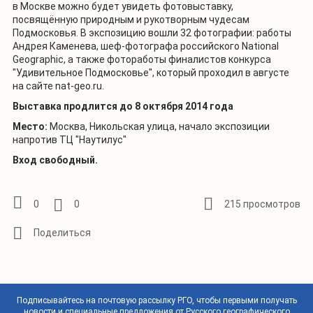
в Москве можно будет увидеть фотовыставку,
посвящённую природным и рукотворным чудесам
Подмосковья. В экcпозицию вошли 32 фотографии: работы
Андрея Каменева, шеф-фотографа российского National
Geographic, а также фотоработы финалистов конкурса
"Удивительное Подмосковье", который проходил в августе
на сайте
nat-geo.ru
.
Выставка продлится до 8 октября 2014 года
Место:
Москва, Никольская улица, начало экспозиции
напротив ТЦ "Наутилус"
Вход свободный.
0
0
215 просмотров
Подписывайтесь на почтовую рассылку РГО, чтобы первыми получать
новости и специальные предложения от Русского географического