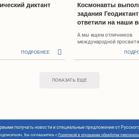
ический диктант
Космонавты выпол
задания Геодиктант
ответили на наши 
А мы ищем отличников
международной просвети
акции РГО
ПОДРОБНЕЕ
ПОДР
ПОКАЗАТЬ ЕЩЕ
ервыми получать новости и специальные предложения от Русског
дписаться», Вы соглашаетесь с
Политикой в отношении обработки персонал