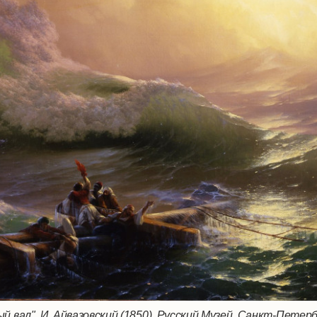
й вал", И. Айвазовский (1850). Русский Музей, Санкт-Петерб