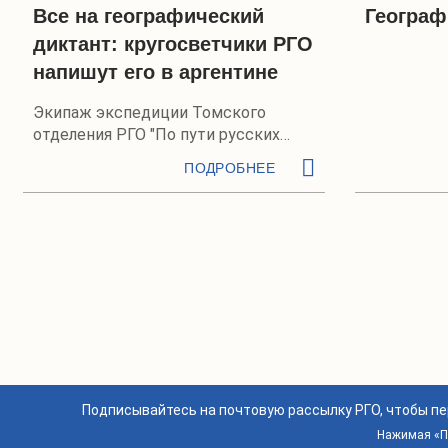
Все на географический
Географ
диктант: кругосветчики РГО
напишут его в аргентине
Экипаж экспедиции Томского
отделения РГО "По пути русских
кругосветных мореплавателей"
ПОДРОБНЕЕ
сейчас находится в Аргентине.
Евгений Ковалевский и Станислав
Берёзкин готовят свой надувной
парусный тримаран к переходу
вокруг мыса Горн. 30 октября
вместе со всеми любителями
географии и патриотами России
отважные путешественники
примут участие в Географическом
диктанте.
— Нас застал здесь, в Аргентине,
Подписывайтесь на почтовую рассылку РГО, чтобы п
Географический диктант. И мы его
Нажимая «По
обязательно здесь пишем и всех