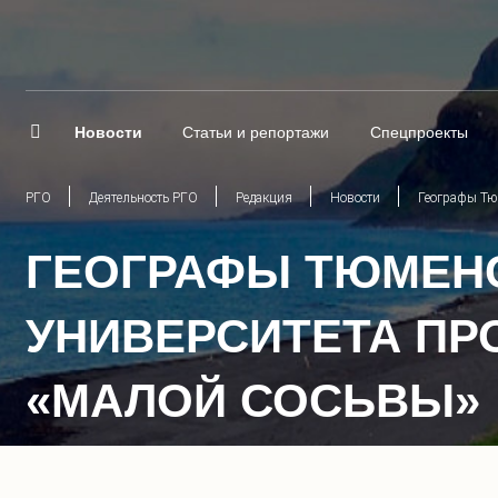
Новости
Статьи и репортажи
Спецпроекты
РГО
Деятельность РГО
Редакция
Новости
Географы Тю
ГЕОГРАФЫ ТЮМЕН
УНИВЕРСИТЕТА П
«МАЛОЙ СОСЬВЫ»