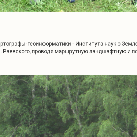
картографы-геоинформатики - Института наук о Земл
.В. Раевского, проводя маршрутную ландшафтную и 