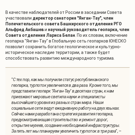
В качестве наблюдателей от России в заседании Совета
участвовали
директор санатория "Янган-Тау", член
Попечительского совета Башкирского отделения РГО
Альфред Акбашев
и
научный руководитель геопарка, член
Совета отделения Лариса Белан
. По их словам, включение
геопарка "Янган-Тау" в Глобальную сеть геопарков ЮНЕСКО
позволит сохранить богатое геологическое и культурно-
историческое наследие территории, а также будет
способствовать развитию международного туризма.
"
С тех пор, как мы получили статус республиканского
геопарка, турпоток увеличился в два раза. Кроме того, мы
представили геопарк "Янган-Тау" в десятках стран, к нам
приезжают мировые светила науки и специалисты
высочайшего уровня из разных стран мира. Наши
социальные сети ведут ежедневную работу на двух языках.
Сейчас нами разработана стратегия развития геопарка,
предусматривающая строительство и ремонт дорог,
открытие музеев, создание необходимой инфраструктуры.
За пять лет мы планируем увеличить турпоток в три раза
", –