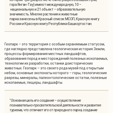
гора Янган-Тау) имеют международную, 10 –
национальную и 21 объект – образовательную
значимость. Многие растения и животные
парка занесены в Красный список МСОП, Красную книгу
России и Красную книгу Республики Башкортостан.
Геопарк – это территория с особым охраняемым статусом,
где наглядно представлена геологическая история Земли,
процессы формирования местных ландшафтов,
образования пород и месторождений полезных ископаемых,
технологии их разработки, останки доисторических
животных. Геопарк – это своего рода музей под открытым
небом, основные экспонаты которого – горы, геологические
разрезы, минералы, палеонтологические остатки, полезные
ископаемые, пещеры, ландшафты.
"
Основная цель его создания – осуществление
познавательно-просветительской деятельности и развитие
туризма, что отличает его от природного парка, создание