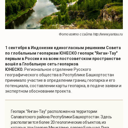
Фото взято с сайта http://www.yantau.ru
1 сентября в Индонезии единогласным решением Совета
по глобальным геопаркам ЮНЕСКО геопарк "Янган-Тау"
первым в России и на всем постсоветском пространстве
вошёл в Глобальную сеть геопарков
ЮНЕСКО.
Региональное отделение Русского
географического общества в Республике Башкортостан
принимало участие в определении границ геопарка и его
потенциала, составлении карты геопарка, в подаче заявки и
экспертном обосновании проекта.
Геопарк "Янган-Тау" расположен на территории
Салаватского района Республики Башкортостан. Здесь
располагается более 20 геологических объектов, из
которых три (разрез Мечетлино, разрез Большая Лука,