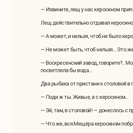
— Извините, лещ у нас керосином прип
Лещ действительно отдавал керосином
— А может, и нельзя, чтоб не было керо
— Не может быть, чтоб нельзя… Это же
— Воскресенский завод, говорите?.. Моя
посветлела бы вода…
Два рыбака от пристани к столовой в
— Поди ж ты. Живые, а с керосином…
— Эй, там, в столовой! — донеслось с 
— Что же, вся Мещёра керосином поб