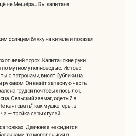
 ещё не Мещёра… Вы капитана
ким солнцем бляху на кителе и показал
 охотничий порох. Капитанские руки
ли по мутному полноводью. Истово
нты с патронами, висят бублики на
м рукавом. Он везёт запасную часть
авалена грудой почтовых посылок,
она. Сельский завмаг, одетый в
е кантовать", как мушкетёры, в
ча — тройка серых гусей.
 сапожках. Девчонке не сидится
 баранками, то молоденький в