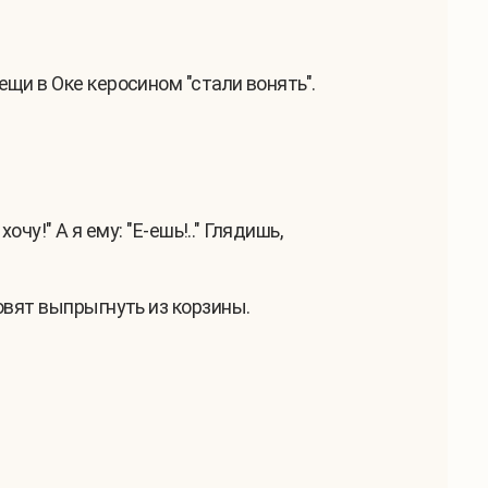
щи в Оке керосином "стали вонять".
чу!" А я ему: "Е-ешь!.." Глядишь,
овят выпрыгнуть из корзины.