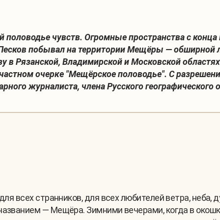
й половодье чувств. Огромные пространства с конца
й Песков побывал на территории Мещёры — обширной 
у в Рязанской, Владимирской и Московской областях
хчастном очерке "Мещёрское половодье". С разреше
рного журналиста, члена Русского географического 
 для всех странников, для всех любителей ветра, неба,
названием — Мещёра. Зимними вечерами, когда в окошко