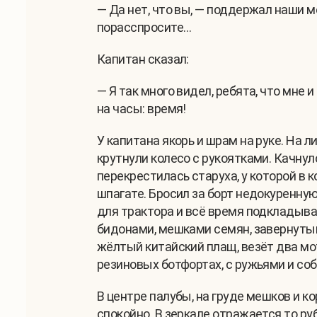
— Да нет, что вы, — поддержал наши 
порасспросите…
Капитан сказал:
— Я так много видел, ребята, что мне 
на часы: время!
У капитана якорь и шрам на руке. На л
крутнули колесо с рукоятками. Качнул
перекрестилась старуха, у которой в к
шпагате. Бросил за борт недокуренную
для трактора и всё время подкладывае
бидонами, мешками семян, завернутым
жёлтый китайский плащ, везёт два мот
резиновых ботфортах, с ружьями и соб
В центре палубы, на груде мешков и к
спокойно. В зеркале отражается то ру