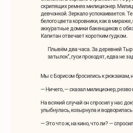
скрипящих ремнях милиционер. Милицио
девчонкой. Зеркало успокаивается. Те
белого цвета коровники, как в мираже
аккуратные домики бакенщиков с обяз
Капитан отвечает коротким гудком.
Плывём два часа. За деревней Тырн
затылок", гуси проходят, едва не з
Мы с Борисом бросились к рюкзакам, н
— Ничего, — сказал милиционер, резво 
На всякий случай он спросил у нас д
улыбнулась, козырнула и водворилась
— Это что ж, на кино, что ли? — спроси