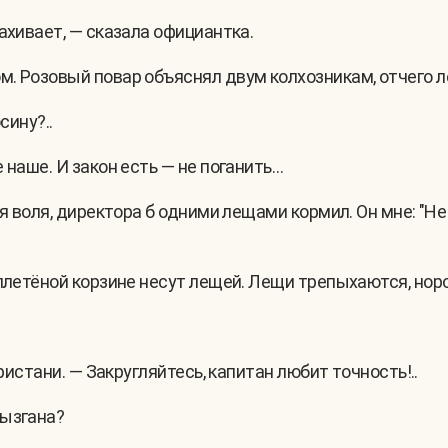
ахивает, — сказала официантка.
. Розовый повар объяснял двум колхозникам, отчего ле
сину?..
 наше. И закон есть — не поганить…
 воля, директора б одними лещами кормил. Он мне: "Не хо
 плетёной корзине несут лещей. Лещи трепыхаются, нор
пристани. — Закругляйтесь, капитан любит точность!..
рызгана?