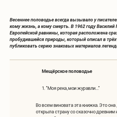
Весеннее половодье всегда вызывало у писателе
кому жизнь, а кому смерть. В 1962 году Васили
Европейской равнины, которая расположена сраз
пробудившейся природы, который описал в трё
публиковать серию знаковых материалов легенда
Мещёрское половодье
1. "Моя река, мои журавли…"
Во всем виновата эта книжка. Это она
открыла страну со сказочно древним 