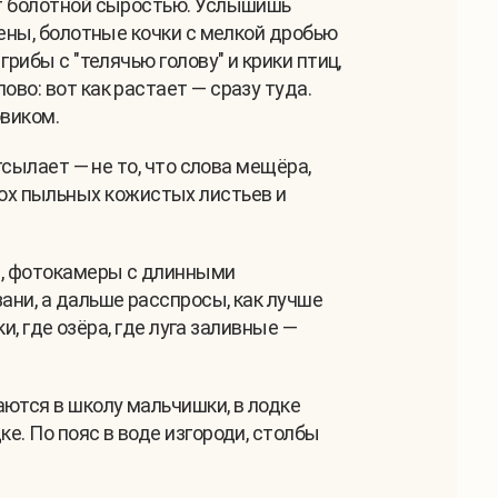
нёт болотной сыростью. Услышишь
сены, болотные кочки с мелкой дробью
рибы с "телячью голову" и крики птиц,
во: вот как растает — сразу туда.
овиком.
тсылает — не то, что слова мещёра,
ох пыльных кожистых листьев и
ты, фотокамеры с длинными
ани, а дальше расспросы, как лучше
и, где озёра, где луга заливные —
аются в школу мальчишки, в лодке
ке. По пояс в воде изгороди, столбы