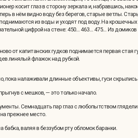
нер косит глаз в сторону зеркала и, набравшись, након
перь в нём видно воду без берегов, старые ветлы. Стар
, поднимаются из воды и уходят под воду. На крошечных
ательной цифрой на стене: 450… 463… 475… Из домиков 
ово от капитанских гудков поднимается первая стая гус
адев линялый флажок над рубкой.
о, пока налаживали длинные объективы, гуси скрылись 
прыгнув с мешков, — это только начало.
окументы. Семнадцать пар глаз с любопытством глядели
 на прежнее место.
ла бабка, валяя в беззубом рту обломок баранки.