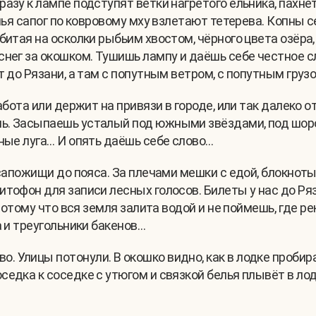
разу к лампе подступят ветки нагретого ельника, пах
анья сапог по ковровому мху взлетают тетерева. Копны 
итая на осколки рыбьим хвостом, чёрного цвета озёра, г
нег за окошком. Тушишь лампу и даёшь себе честное сло
т до Рязани, а там с попутным ветром, с попутным груз
абота или держит на привязи в городе, или так далеко о
ь. Засыпаешь усталый под южными звёздами, под шор
вные луга… И опять даёшь себе слово…
, сапожищи до пояса. За плечами мешки с едой, блокно
тофон для записи лесных голосов. Билеты у нас до Ряз
потому что вся земля залита водой и не поймешь, где рек
а и треугольники бакенов…
о. Улицы потонули. В окошко видно, как в лодке пробир
оседка к соседке с утюгом и связкой белья плывёт в лод