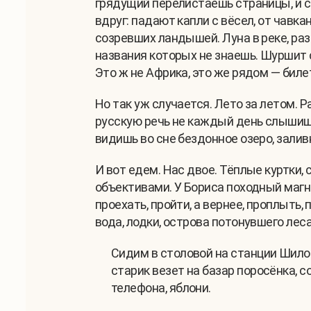
грядущий перелистаешь страницы, и с
вдруг: падают капли с вёсел, от чавк
созревших ландышей. Луна в реке, разб
названия которых не знаешь. Шуршит с
Это ж не Африка, это же рядом — биле
Но так уж случается. Лето за летом. Р
русскую речь не каждый день слышиш
видишь во сне бездонное озеро, зали
И вот едем. Нас двое. Тёплые куртки
объективами. У Бориса походный магни
проехать, пройти, а вернее, проплыть, 
вода, лодки, острова потонувшего лес
Сидим в столовой на станции Шилов
старик везет на базар поросёнка, с
телефона, яблони.