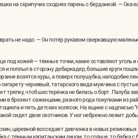
мешки на скрипучих сходнях парень с берданкой. — Ока
и врать не надо. — Он потёр рукавом сверкавшую малень
ице под кожей — тёмные точки, какие оставляют уголь и
ся и поплыл в сторону дебаркадер, большие круги пош
орзине возятся куры, а поверх полушубка, наподобие ле
 сигарету чернявый, татарского вида мужчина с пусты
т тряпку, чтоб шестерёнка не билась о борт. Палуба з
и в брезент саженцами, разного рода покупками из рай
оцикла и пять детских колясок. На ящике с надписью "Н
акой сидят двое охотников. У ног небрежно лежит добы
орзин, царевной восседает девчонка в новых резиновых
бка с тёмным капитанским лицом, то солнце, то бабка с