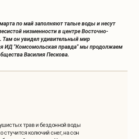
 марта по май заполняют талые воды и несут
лесистой низменности в центре Восточно-
. Там он увидел удивительный мир
ния ИД "Комсомольская правда" мы продолжаем
общества Василия Пескова.
 душистых трав и бездонной воды
 стучится колючий снег, на сон