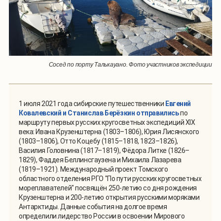
Сосед по порту Талькауано. Фото участников экспедиции
1 июля 2021 года сибирские путешественники
Евгений
Ковалевский и Станислав Берёзкин
отправились
по
маршруту первых русских кругосветных экспедиций XIX
века: Ивана Крузенштерна (1803–1806), Юрия Лисянского
(1803–1806), Отто Коцебу (1815–1818, 1823–1826),
Василия Головнина (1817–1819), Фёдора Литке (1826–
1829), Фаддея Беллинсгаузена и Михаила Лазарева
(1819–1921). Международный проект Томского
областного отделения РГО "По пути русских кругосветных
мореплавателей" посвящён 250-летию со дня рождения
Крузенштерна и 200-летию открытия русскими моряками
Антарктиды. Данные события на долгое время
определили лидерство России в освоении Мирового