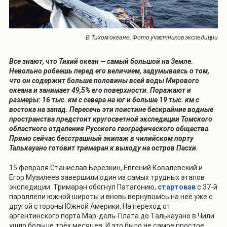
В Тихом океане. Фото участников экспедиции
Все знают, что Тихий океан — самый большой на Земле.
Невольно робеешь перед его величием, задумываясь о том,
что он содержит больше половины всей воды Мирового
океана и занимает 49,5% его поверхности. Поражают и
размеры: 16 тыс. км с севера на юг и больше 19 тыс. км с
востока на запад. Пересечь эти поистине бескрайние водные
пространства предстоит кругосветной экспедиции Томского
областного отделения Русского географического общества.
Прямо сейчас бесстрашный экипаж в чилийском порту
Талькауано готовит тримаран к выходу на остров Пасхи.
15 февраля Станислав Берёзкин, Евгений Ковалевский и
Егор Музилеев завершили один из самых трудных этапов
экспедиции. Тримаран обогнул Патагонию,
стартовав
с 37-й
параллели южной широты и вновь вернувшись на неё уже с
другой стороны Южной Америки. На переход от
аргентинского порта Мар-дель-Плата до Талькауано в Чили
ушло больше трёх месяцев. И это было не самое простое