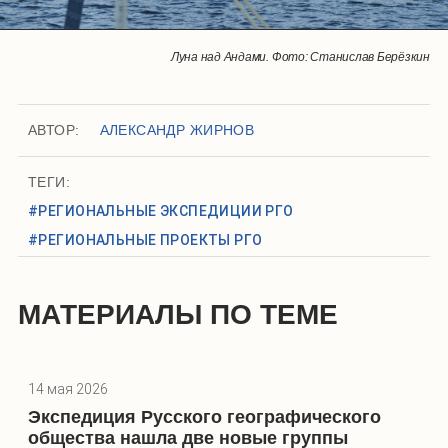
Ледники спускаются к Тихому океану. Фото: Станислав Берёзкин
Здесь океан встречается с горами. Фото: Станислав Берёзкин
Пасока — покоритель морей. Фото: Станислав Берёзкин
Берег Патагонии. Фото: Станислав Берёзкин
Луна над Андами. Фото: Станислав Берёзкин
Мидии на скалах. Фото: Станислав Берёзкин
У самого Тихого. Фото: Станислав Берёзкин
Вдвоём теплее. Фото: Станислав Берёзкин
Ужин на вахте. Фото: Станислав Берёзкин
Попутчики. Фото: Станислав Берёзкин
АВТОР:
АЛЕКСАНДР ЖИРНОВ
ТЕГИ:
#РЕГИОНАЛЬНЫЕ ЭКСПЕДИЦИИ РГО
#РЕГИОНАЛЬНЫЕ ПРОЕКТЫ РГО
МАТЕРИАЛЫ ПО ТЕМЕ
14 мая 2026
Экспедиция Русского географического
общества нашла две новые группы