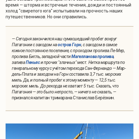
время — шторма и встречные течения, дожди и постоянный
холод "свирепого юга" испытывали на прочность наших
путешественников. Но они справились.
— Сегодня закончился наш сумасшедший пробег вокруг
Патагонии с заходом на
остров Горн
, с заходом в самое
южное постоянное поселение, с проходом пролива Ле-Мер,
пролива Бигль, западной части
Магелланова пролива
,
залива
Пеньяс
и прочих "злачных" мест. Нитка маршрута по
генеральному курсу с учётом перехода Сан-Фернандо — Мар-
дель-Плата и заходом на Горн составила 3,7 тыс. морских
миль. Да, и полный пробег к этому моменту — 12,5 тыс.
морских миль. До рекорда не хватает 5 тыс. Сказать, что
Патагония — это было непросто, — ничего не сказать, —
признался капитан тримарана Станислав Берёзкин.