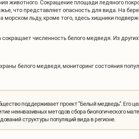
ания животного. Сокращение площади ледяного пок
ье, что представляет опасность для вида. На бере
а морском льду, кроме того, здесь хищники подвер
 сокращает численность белого медведя. Из других
охраны белого медведя, мониторинг состояния попу
общество поддерживает проект "Белый медведь". Его це
витие неинвазивных методов сбора биологического мат
дований структуры популяций вида в регионе.