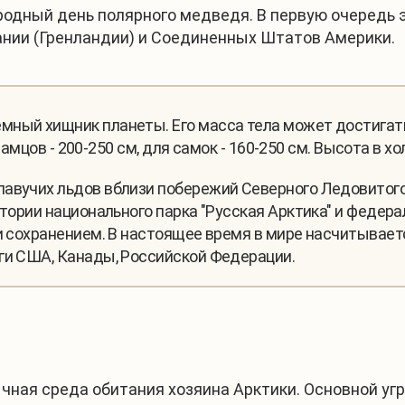
дный день полярного медведя. В первую очередь эт
Дании (Гренландии) и Соединенных Штатов Америки.
ный хищник планеты. Его масса тела может достигать 8
 самцов - 200-250 см, для самок - 160-250 см. Высота в хо
авучих льдов вблизи побережий Северного Ледовитого о
итории национального парка "Русская Арктика" и федера
 и сохранением. В настоящее время в мире насчитывае
ги США, Канады, Российской Федерации.
чная среда обитания хозяина Арктики. Основной уг