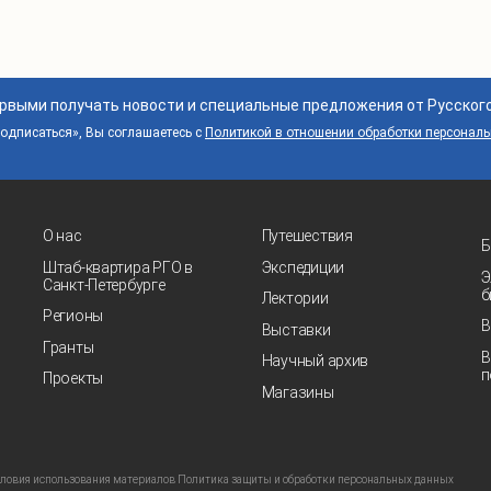
ервыми получать новости и специальные предложения от Русског
дписаться», Вы соглашаетесь с
Политикой в отношении обработки персонал
О нас
Путешествия
Б
Штаб-квартира РГО в
Экспедиции
Э
Санкт‑Петербурге
б
Лектории
Регионы
В
Выставки
Гранты
В
Научный архив
п
Проекты
Магазины
ловия использования материалов
Политика защиты и обработки персональных данных