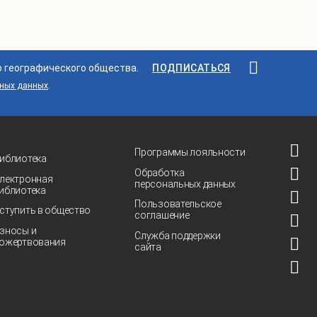
о географического общества.
ПОДПИСАТЬСЯ
ьных данных
.
Программы лояльности
иблиотека
Обработка
лектронная
персональных данных
иблиотека
Пользовательское
ступить в общество
соглашение
зносы и
Служба поддержки
ожертвования
сайта