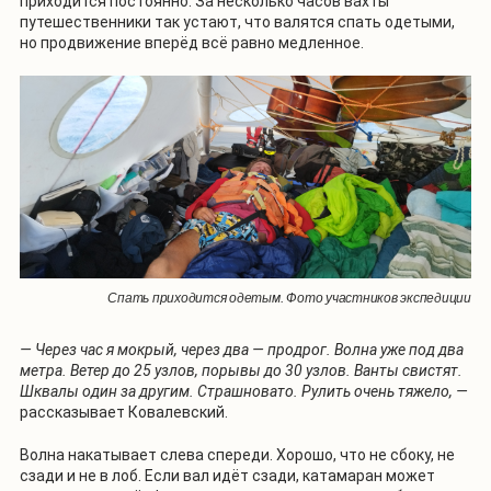
приходится постоянно. За несколько часов вахты
путешественники так устают, что валятся спать одетыми,
но продвижение вперёд всё равно медленное.
Спать приходится одетым. Фото участников экспедиции
— Через час я мокрый, через два — продрог. Волна уже под два
метра. Ветер до 25 узлов, порывы до 30 узлов. Ванты свистят.
Шквалы один за другим. Страшновато. Рулить очень тяжело, —
рассказывает Ковалевский.
Волна накатывает слева спереди. Хорошо, что не сбоку, не
сзади и не в лоб. Если вал идёт сзади, катамаран может