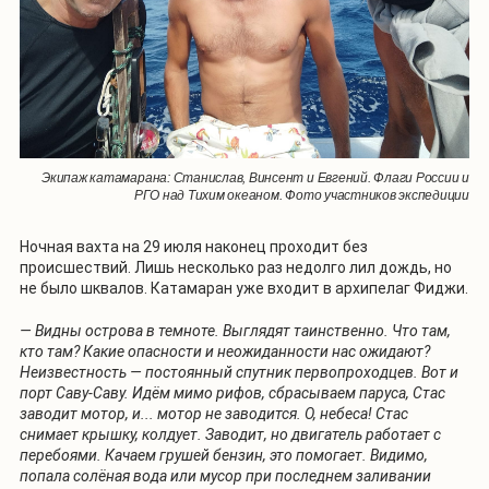
Экипаж катамарана: Станислав, Винсент и Евгений. Флаги России и
РГО над Тихим океаном. Фото участников экспедиции
Ночная вахта на 29 июля наконец проходит без
происшествий. Лишь несколько раз недолго лил дождь, но
не было шквалов. Катамаран уже входит в архипелаг Фиджи.
— Видны острова в темноте. Выглядят таинственно. Что там,
кто там? Какие опасности и неожиданности нас ожидают?
Неизвестность — постоянный спутник первопроходцев. Вот и
порт Саву-Саву. Идём мимо рифов, сбрасываем паруса, Стас
заводит мотор, и... мотор не заводится. О, небеса! Стас
снимает крышку, колдует. Заводит, но двигатель работает с
перебоями. Качаем грушей бензин, это помогает. Видимо,
попала солёная вода или мусор при последнем заливании