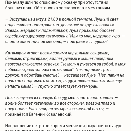
Поначалу шли по спокойному океану при отсутствии
больших волн. Обстановка располагала к мечтаниям.
— Заступаю на вахту в 21:00 в полной темноте. Лунный свет
подсвечивает пространство, делая всё вокруг сказочным.
Звёзды мерцают и подмигивают, Луна призывно бросает
серебряную дорожку катамарану. "Иди ко мне, надувное чудо, —
словно зовёт ночное светило, — поиграем в гляделки".
Катамаран играет всеми своими надувными секциями,
балками, стрингерами, виляет рулями и машет передним
парусом-стакселем, отвечая: "Не могу я угнаться за тобой, о моя
небесная красотка. Без грота никак". "Так подними грот,
дружок, и обретёшь счастье", — настаивает Луна. "Нет, парни на
ночь грот поднимать не хотят, а вдруг шквал налетит или ещё
напасть какая", — грустно ответствует катамаран.
Пока я слушаю их ночную беседу, меня постоянно тошнит —
волна болтает катамаран во все стороны, влево-вправо и
вверх-вниз. Еле высидел четыре часа ночной вахты, —
признаётся Евгений Ковалевский.
Направление ветра всё время меняется, выравнивать курс