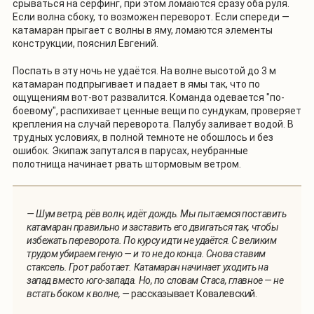
срываться на сёрфинг, при этом ломаются сразу оба руля.
Если волна сбоку, то возможен переворот. Если спереди —
катамаран прыгает с волны в яму, ломаются элементы
конструкции, пояснил Евгений.
Поспать в эту ночь не удаётся. На волне высотой до 3 м
катамаран подпрыгивает и падает в ямы так, что по
ощущениям вот-вот развалится. Команда одевается "по-
боевому", распихивает ценные вещи по сундукам, проверяет
крепления на случай переворота. Палубу заливает водой. В
трудных условиях, в полной темноте не обошлось и без
ошибок. Экипаж запутался в парусах, неубранные
полотнища начинает рвать штормовым ветром.
— Шум ветра, рёв волн, идёт дождь. Мы пытаемся поставить
катамаран правильно и заставить его двигаться так, чтобы
избежать переворота. По курсу идти не удаётся. С великим
трудом убираем геную — и то не до конца. Снова ставим
стаксель. Грот работает. Катамаран начинает уходить на
запад вместо юго-запада. Но, по словам Стаса, главное — не
встать боком к волне, —
рассказывает Ковалевский.