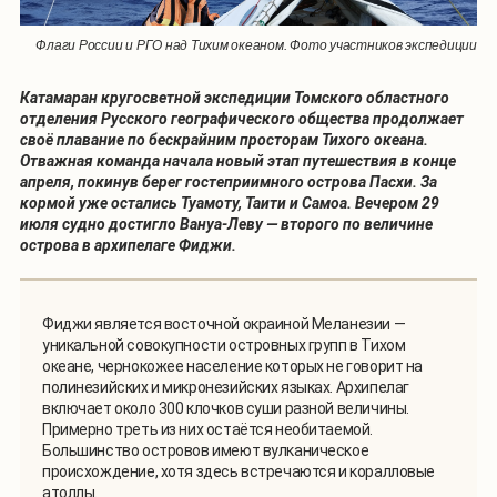
Флаги России и РГО над Тихим океаном. Фото участников экспедиции
Катамаран кругосветной экспедиции Томского областного
отделения Русского географического общества продолжает
своё плавание по бескрайним просторам Тихого океана.
Отважная команда начала новый этап путешествия в конце
апреля, покинув берег гостеприимного острова Пасхи. За
кормой уже остались Туамоту, Таити и Самоа. Вечером 29
июля судно достигло Вануа-Леву — второго по величине
острова в архипелаге Фиджи.
Фиджи является восточной окраиной Меланезии —
уникальной совокупности островных групп в Тихом
океане, чернокожее население которых не говорит на
полинезийских и микронезийских языках. Архипелаг
включает около 300 клочков суши разной величины.
Примерно треть из них остаётся необитаемой.
Большинство островов имеют вулканическое
происхождение, хотя здесь встречаются и коралловые
атоллы.