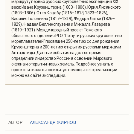
маршруту первых русских кругосветных экспедиций XIX
века: Ивана Крузенштерна (1803–1806), Юрия Лисянского
(1803–1806), Отто Коцебу (1815–1818, 1823–1826),
Василия Головнина (1817–1819), Фёдора Литке (1826–
1829), Фаддея Беллинсгаузена и Михаила Лазарева
(1819–1921). Международный проект Томского
областного отделения РГО "По пути русских кругосветных
мореплавателей" посвящён 250-летию со дня рождения
Крузенштерна и 200-летию открытия русскими моряками
Антарктиды. Данные события на долгое время
определили лидерство России в освоении Мирового
океана и открытии новых земель. Подробнее узнать о
проекте и оказать посильную помощь в его реализации
можно на сайте экспедиции.
АВТОР:
АЛЕКСАНДР ЖИРНОВ