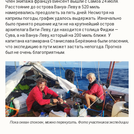
член экипажа француз Винсент вышли с Самоа 24 июля.
Расстояние до острова Вануа-Леву в 520 миль
намеревались преодолеть за пять дней. Несмотря на
капризы погоды, график удалось выдержать. Изначально
было принято решение идти не на крупнейший остров
архипелага Вити-Леву, где находится столица Фиджи —
Сува, а на Вануа-Леву, который на 200 миль ближе. У
капитана катамарана Станислава Берёзкина были опасения,
что экспедицию в пути может застать непогода. Прогноз
был не очень благоприятным.
Пока океан спокоен, можно перекусить. Фото участников экспедиции