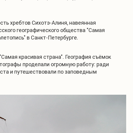
сть хребтов Сихотэ-Алиня, навеянная
сского географического общества "Самая
летопись" в Санкт-Петербурге.
"Самая красивая страна". География съёмок
отографы проделали огромную работу: ради
еста и путешествовали по заповедным