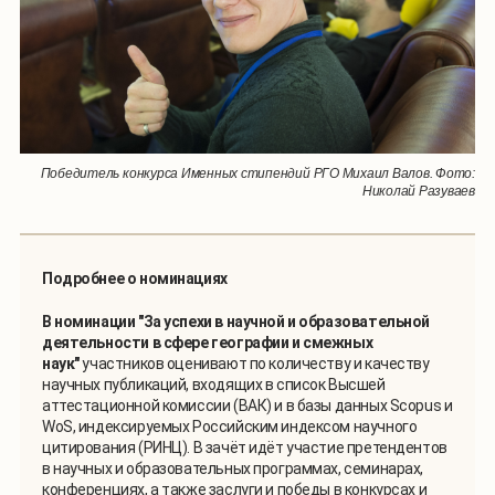
Победитель конкурса Именных стипендий РГО Михаил Валов. Фото:
Николай Разуваев
Подробнее о номинациях
В номинации "За успехи в научной и образовательной
деятельности в сфере географии и смежных
наук"
участников оценивают по количеству и качеству
научных публикаций, входящих в список Высшей
аттестационной комиссии (ВАК) и в базы данных Scopus и
WoS, индексируемых Российским индексом научного
цитирования (РИНЦ). В зачёт идёт участие претендентов
в научных и образовательных программах, семинарах,
конференциях, а также заслуги и победы в конкурсах и