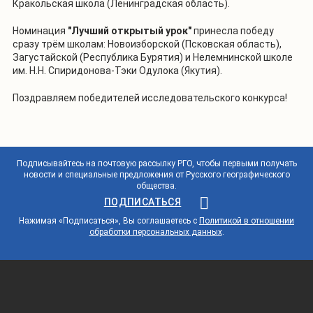
Кракольская школа (Ленинградская область).
Номинация
"Лучший открытый урок"
принесла победу
сразу трём школам: Новоизборской (Псковская область),
Загустайской (Республика Бурятия) и Нелемнинской школе
им. Н.Н. Спиридонова-Тэки Одулока (Якутия).
Поздравляем победителей исследовательского конкурса!
Подписывайтесь на почтовую рассылку РГО, чтобы первыми получать
новости и специальные предложения от Русского географического
общества.
ПОДПИСАТЬСЯ
Нажимая «Подписаться», Вы соглашаетесь с
Политикой в отношении
обработки персональных данных
.