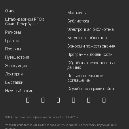
О нас
Магазины
Штаб-квартира РГО в
Библиотека
Санкт‑Петербурге
Электронная библиотека
Регионы
Вступить в общество
Гранты
Взносы и пожертвования
Проекты
Программы лояльности
Путешествия
Обработка персональных
Экспедиции
данных
Лектории
Пользовательское
соглашение
Выставки
Служба поддержки сайта
Научный архив
© ВОО "Русское географическое общество", 2013-2026 г.
Условия использования материалов
Политика защиты и обработки персональных
данных