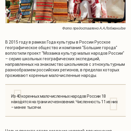
Фото предоставлено А.А.Лобжанидзе
В 2015 году в рамках Года культуры в России Русское
географическое общество и компания "Большие города"
воплотили проект "Мозаика культур малых народов России"
– серию школьных географических экспедиций,
направленных на знакомство школьников с этнокультурным
разнообразием российских регионов, в пределах которых
проживают коренные малочисленные народы.
Из 40 коренных малочисленных народов России 18
находятся на грани исчезновения. Численность 11 из них
– менее тысячи.
Целью проекта стало создание условий для изучения