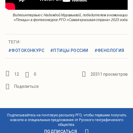
Видеоинтервью с Надеждой Муравьевой, победителем в номинации
«Птицы» в фотоконкурсе РГО «Самая красивая страна» 2023 года
ТЕГИ:
#ФОТОКОНКУРС
#ПТИЦЫ РОССИИ
#ФЕНОЛОГИЯ
12
0
20311 просмотров
Подписывайтесь на почтовую рассылку РГО, чтобы первыми получать
новости и специальные предложения от Русского географического
общества.
ПОДПИСАТЬСЯ