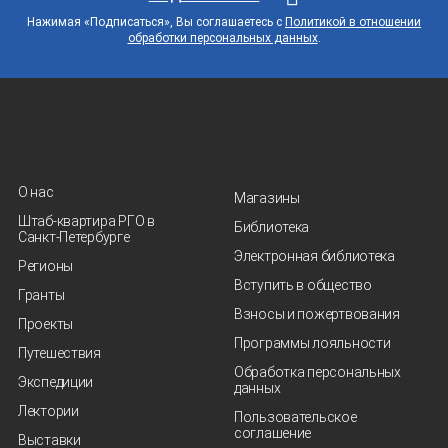
Нажимая «Подписаться», Вы соглашаетесь с
Политикой в отношении
обработки персональных данных
.
О нас
Магазины
Штаб-квартира РГО в
Библиотека
Санкт‑Петербурге
Электронная библиотека
Регионы
Вступить в общество
Гранты
Взносы и пожертвования
Проекты
Программы лояльности
Путешествия
Обработка персональных
Экспедиции
данных
Лектории
Пользовательское
соглашение
Выставки