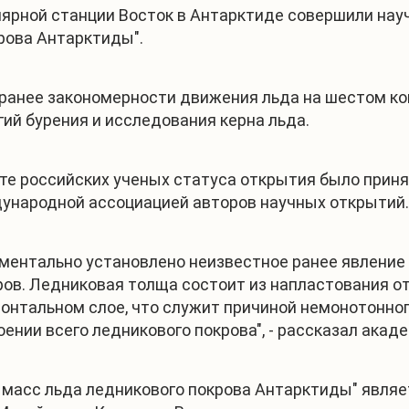
лярной станции Восток в Антарктиде совершили нау
рова Антарктиды".
 ранее закономерности движения льда на шестом ко
ий бурения и исследования керна льда.
оте российских ученых статуса открытия было при
дународной ассоциацией авторов научных открытий.
иментально установлено неизвестное ранее явление
ров. Ледниковая толща состоит из напластования о
нтальном слое, что служит причиной немонотонного
ении всего ледникового покрова", - рассказал акад
я масс льда ледникового покрова Антарктиды" явля