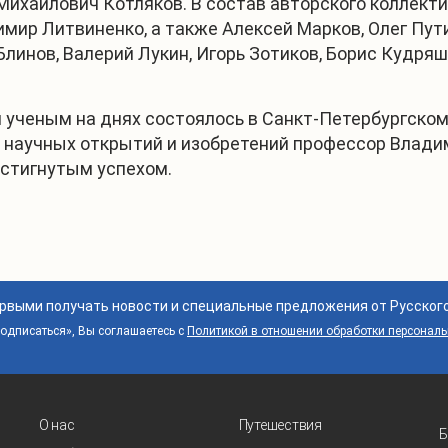
ихайлович Котляков. В состав авторского коллекти
имир Литвиненко, а также Алексей Марков, Олег Пут
линов, Валерий Лукин, Игорь Зотиков, Борис Кудряш
ученым на днях состоялось в Санкт-Петербургском
научных открытий и изобретений профессор Владим
остигнутым успехом.
ервыми получать новости и специальные предложения от Русског
дписаться», Вы соглашаетесь с
Политикой в отношении обработки персонал
О нас
Путешествия
Б