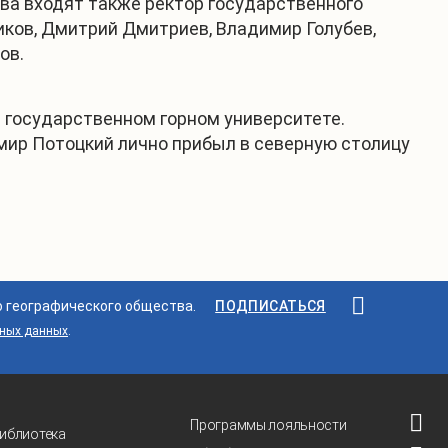
ва входят также ректор государственного
иков, Дмитрий Дмитриев, Владимир Голубев,
ов.
 государственном горном университете.
ир Потоцкий лично прибыл в северную столицу
о географического общества.
ПОДПИСАТЬСЯ
ьных данных
.
Программы лояльности
иблиотека