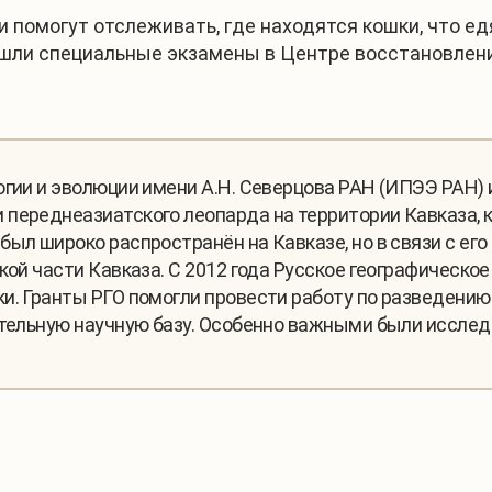
 помогут отслеживать, где находятся кошки, что ед
ли специальные экзамены в Центре восстановления
огии и эволюции имени А.Н. Северцова РАН (ИПЭЭ РАН)
 переднеазиатского леопарда на территории Кавказа,
был широко распространён на Кавказе, но в связи с ег
ской части Кавказа. С 2012 года Русское географичес
и. Гранты РГО помогли провести работу по разведению 
ительную научную базу. Особенно важными были иссле