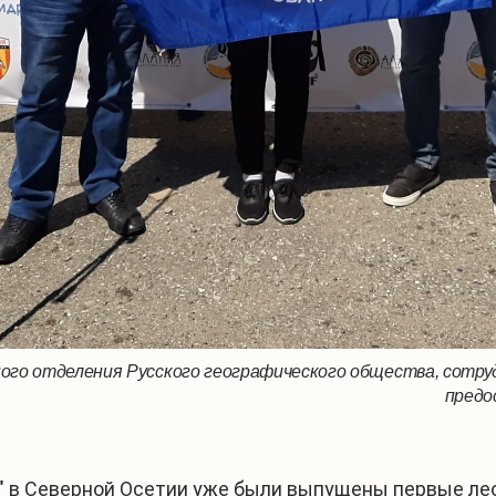
ого отделения Русского географического общества, сотру
предо
я" в Северной Осетии уже были выпущены первые ле