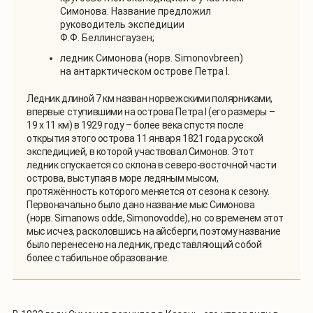
Симонова. Название предложил
руководитель экспедиции
Ф.Ф. Беллинсгаузен;
ледник Симонова (норв. Simonovbreen)
на антарктическом острове Петра I.
Ледник длиной 7 км назван норвежскими полярниками,
впервые ступившими на острова Петра I (его размеры –
19 х 11 км) в 1929 году – более века спустя после
открытия этого острова 11 января 1821 года русской
экспедицией, в которой участвовал Симонов. Этот
ледник спускается со склона в северо-восточной части
острова, выступая в море ледяным мысом,
протяжённость которого меняется от сезона к сезону.
Первоначально было дано название мыс Симонова
(норв. Simanows odde, Simonovodde), но со временем этот
мыс исчез, расколовшись на айсберги, поэтому название
было перенесено на ледник, представляющий собой
более стабильное образование.