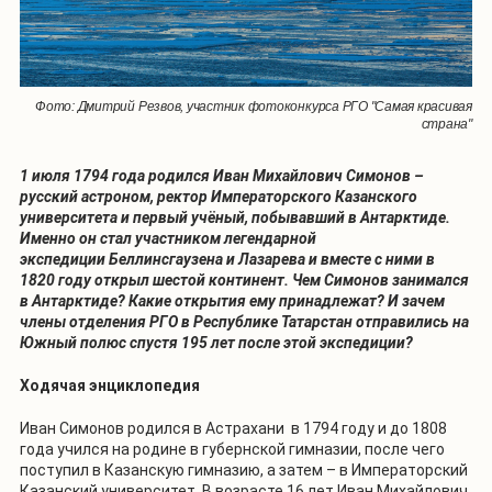
Фото: Дмитрий Резвов, участник фотоконкурса РГО "Самая красивая
страна"
1 июля 1794 года родился Иван Михайлович Симонов –
русский астроном, ректор Императорского Казанского
университета и первый учёный, побывавший в Антарктиде.
Именно он стал участником легендарной
экспедиции Беллинсгаузена и Лазарева и вместе с ними в
1820 году открыл шестой континент.
Чем Симонов занимался
в Антарктиде? Какие открытия ему принадлежат? И зачем
члены отделения РГО в Республике Татарстан отправились на
Южный полюс спустя 195 лет после этой экспедиции?
Ходячая энциклопедия
Иван Симонов родился в Астрахани в 1794 году и до 1808
года учился на родине в губернской гимназии, после чего
поступил в Казанскую гимназию, а затем – в Императорский
Казанский университет. В возрасте 16 лет Иван Михайлович