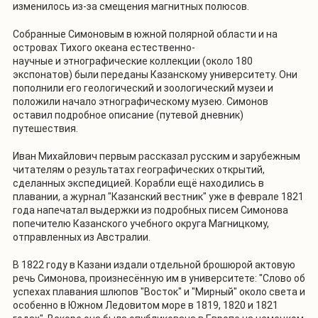
изменилось из-за смещения магнитных полюсов.
Собранные Симоновым в южной полярной области и на
островах Тихого океана естественно-
научные и этнографические коллекции (около 180
экспонатов) были переданы Казанскому университету. Они
пополнили его геологический и зоологический музеи и
положили начало этнографическому музею. Симонов
оставил подробное описание (путевой дневник)
путешествия.
Иван Михайлович первым рассказал русским и зарубежным
читателям о результатах географических открытий,
сделанных экспедицией. Корабли ещё находились в
плавании, а журнал "Казанский вестник" уже в феврале 1821
года напечатал выдержки из подробных писем Симонова
попечителю Казанского учебного округа Магницкому,
отправленных из Австралии.
В 1822 году в Казани издали отдельной брошюрой актовую
речь Симонова, произнесённую им в университете: "Слово об
успехах плавания шлюпов "Восток" и "Мирный" около света и
особенно в Южном Ледовитом море в 1819, 1820 и 1821