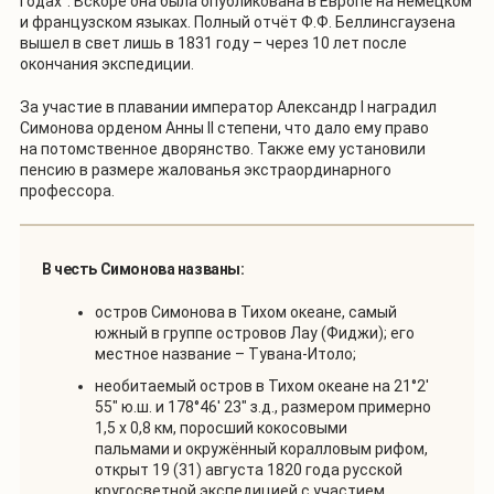
годах". Вскоре она была опубликована в Европе на немецком
и французском языках. Полный отчёт Ф.Ф. Беллинсгаузена
вышел в свет лишь в 1831 году – через 10 лет после
окончания экспедиции.
За участие в плавании император Александр I наградил
Симонова орденом Анны II степени, что дало ему право
на потомственное дворянство. Также ему установили
пенсию в размере жалованья экстраординарного
профессора.
В честь Симонова названы:
остров Симонова в Тихом океане, самый
южный в группе островов Лау (Фиджи); его
местное название – Тувана-Итоло;
необитаемый остров в Тихом океане на 21°2'
55" ю.ш. и 178°46' 23" з.д., размером примерно
1,5 х 0,8 км, поросший кокосовыми
пальмами и окружённый коралловым рифом,
открыт 19 (31) августа 1820 года русской
кругосветной экспедицией с участием