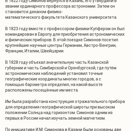
В 1822 году Симонов вернулся в Казань, его утвердили в
звании ординарного профессора астрономии. Затем он
становится деканом физико-
математического факультета Казанского университета.
В 1823 году вместе с профессором физики Купфером он был
командирован в Европу для приобретения астрономических
и физических приборов. В этой поездке Симонов посетил
крупнейшие научные центры Германии, Австро-Венгрии,
Франции, Италии, Швейцарии.
В 1828 году объехал значительную часть Казанской
губернии и часть Симбирской и Оренбургской, где путём
астрономических наблюдений установил точные
географические координаты многих городов, а с
помощью барометра определил, на какой высоте
расположены посещённые им места.
Им была разработана конструкция отражательного прибора
для определения географической широты при высоком
положении Солнца над горизонтом. Симонов одним из
первых в России начал изучать земной магнетизм.
По инициативе И.М. Симонова в Казани были основаны две