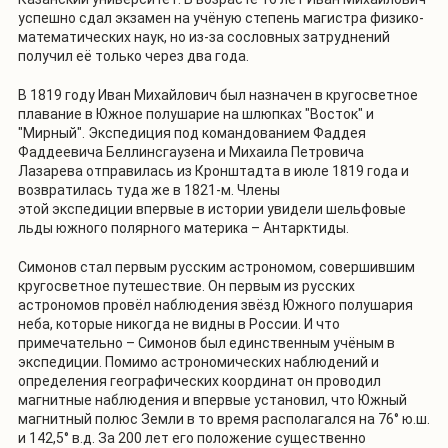
успешно сдал экзамен на учёную степень магистра физико-
математических наук, но из-за сословных затруднений
получил её только через два года.
В 1819 году Иван Михайлович был назначен в кругосветное
плавание в Южное полушарие на шлюпках "Восток" и
"Мирный". Экспедиция под командованием Фаддея
Фаддеевича Беллинсгаузена и Михаила Петровича
Лазарева отправилась из Кронштадта в июле 1819 года и
возвратилась туда же в 1821-м. Члены
этой экспедиции впервые в истории увидели шельфовые
льды южного полярного материка – Антарктиды.
Симонов стал первым русским астрономом, совершившим
кругосветное путешествие. Он первым из русских
астрономов провёл наблюдения звёзд Южного полушария
неба, которые никогда не видны в России. И что
примечательно – Симонов был единственным учёным в
экспедиции. Помимо астрономических наблюдений и
определения географических координат он проводил
магнитные наблюдения и впервые установил, что Южный
магнитный полюс Земли в то время располагался на 76° ю.ш.
и 142,5° в.д. За 200 лет его положение существенно