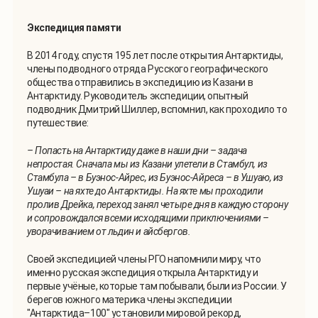
Экспедиция памяти
В 2014 году, спустя 195 лет после открытия Антарктиды,
члены подводного отряда Русского географического
общества отправились в экспедицию из Казани в
Антарктиду. Руководитель экспедиции, опытный
подводник Дмитрий Шиллер, вспомнил, как проходило то
путешествие:
– Попасть на Антарктиду даже в наши дни – задача
непростая. Сначала мы из Казани улетели в Стамбул, из
Стамбула – в Буэнос-Айрес, из Буэнос-Айреса – в Ушуаю, из
Ушуаи – на яхте до Антарктиды. На яхте мы проходили
пролив Дрейка, переход занял четыре дня в каждую сторону
и сопровождался всеми исходящими приключениями –
уворачиванием от льдин и айсбергов.
Своей экспедицией члены РГО напомнили миру, что
именно русская экспедиция открыла Антарктиду и
первые учёные, которые там побывали, были из России. У
берегов южного материка члены экспедиции
"Антарктида–100" установили мировой рекорд,