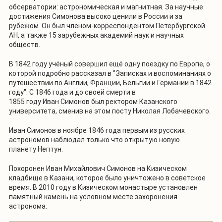
обсерватории: астрономическая и магнитная. За научные
достижения Симонова высоко ценили в России и за
рубежом. Он был членом-корреспондентом Петербургской
АН, а также 15 зарубежных академий наук и научных
обществ.
В 1842 году учёный совершил ещё одну поездку по Европе, о
которой подробно рассказал в "Записках и воспоминаниях о
путешествии по Англии, Франции, Бельгии и Германии в 1842
году". С 1846 года и до своей смерти в
1855 году Иван Симонов был ректором Казанского
университета, сменив на этом посту Николая Лобачевского.
Иван Симонов в ноябре 1846 года первым из русских
астрономов наблюдал только что открытую новую
планету Нептун.
Похоронен Иван Михайлович Симонов на Кизическом
кладбище в Казани, которое было уничтожено в советское
время. В 2010 году в Кизическом монастыре установлен
памятный камень на условном месте захоронения
астронома.