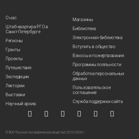
О нас
Магазины
Штаб-квартира РГО в
Библиотека
Санкт‑Петербурге
Электронная библиотека
Регионы
Вступить в общество
Гранты
Взносы и пожертвования
Проекты
Программы лояльности
Путешествия
Обработка персональных
Экспедиции
данных
Лектории
Пользовательское
соглашение
Выставки
Служба поддержки сайта
Научный архив
© ВОО "Русское географическое общество", 2013-2026 г.