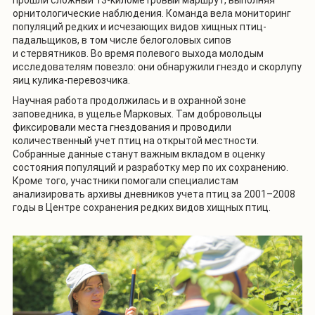
прошли сложный 13-километровый маршрут, выполняя
орнитологические наблюдения. Команда вела мониторинг
популяций редких и исчезающих видов хищных птиц-
падальщиков, в том числе белоголовых сипов
и стервятников. Во время полевого выхода молодым
исследователям повезло: они обнаружили гнездо и скорлупу
яиц кулика-перевозчика.
Научная работа продолжилась и в охранной зоне
заповедника, в ущелье Марковых. Там добровольцы
фиксировали места гнездования и проводили
количественный учет птиц на открытой местности.
Собранные данные станут важным вкладом в оценку
состояния популяций и разработку мер по их сохранению.
Кроме того, участники помогали специалистам
анализировать архивы дневников учета птиц за 2001–2008
годы в Центре сохранения редких видов хищных птиц.