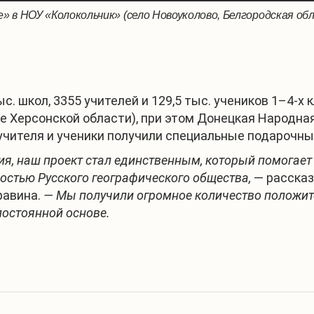
» в НОУ «Колокольчик» (село Новоуколово, Белгородская о
нт в Крупецкой средней общеобразовательной школе (Курск
ии» в средней школе №7 города Боровичи (Новгородская об
с. школ, 3355 учителей и 129,5 тыс. учеников 1–4-х
 Херсонской области), при этом Донецкая Народная
 учителя и ученики получили специальные подарочн
фия, наш проект стал единственным, который помогает
ностью Русского географического общества,
— рассказ
равина.
— Мы получили огромное количество положите
постоянной основе.