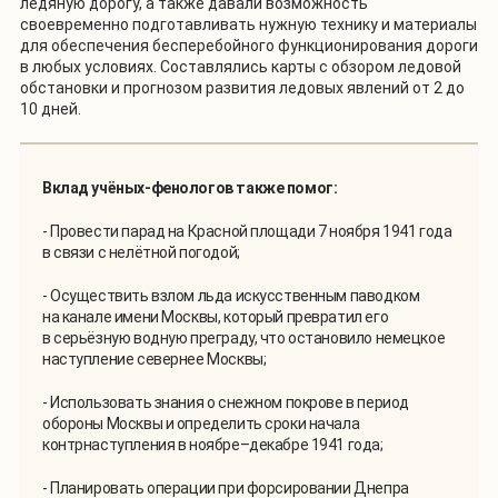
ледяную дорогу, а также давали возможность
своевременно подготавливать нужную технику и материалы
для обеспечения бесперебойного функционирования дороги
в любых условиях. Составлялись карты с обзором ледовой
обстановки и прогнозом развития ледовых явлений от 2 до
10 дней.
Вклад учёных-фенологов также помог:
- Провести парад на Красной площади 7 ноября 1941 года
в связи с нелётной погодой;
- Осуществить взлом льда искусственным паводком
на канале имени Москвы, который превратил его
в серьёзную водную преграду, что остановило немецкое
наступление севернее Москвы;
- Использовать знания о снежном покрове в период
обороны Москвы и определить сроки начала
контрнаступления в ноябре–декабре 1941 года;
- Планировать операции при форсировании Днепра