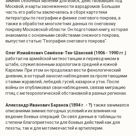
зимних сезонных явлений для войск, действовавших под
Москвой, и карты заснеженности аэродромов. Большая
часть его работы заключалась в сборе картотеки
литературы по географии и физике снегового покрова, а
также в обработке многолетних данных по снеговому
покрову Московской области. Он подготовил книгу, которая
знакомила с основными свойствами снежного покрова,
выпустил статью "География снегового покрова".
Олег Измайлович Семёнов-Тян-Шанский
(1906 - 1990 гг.)
работал на армейской метеостанции и переводчиком в
штабе, служил военным аэрологом в средней и южной
Карелии. При этом он продолжал вести фенологический
дневник, в который заносил наблюдения за пролетающими
стаями журавлей, лебедей, гусей, казарок и уток. После
войны он опубликовал свои наблюдения, связав миграцию
птиц с метеорологической обстановкой в разных регионах.
Александр Иванович Баранов
(1894 г. - ?)
также занимался
описаниями зимних погодных условий и их влияния на
ведение боевых операций. Он свёл данные в таблицы по
степени благоприятности для боевых действий как для
пехоты, так и для мотомехчастей и артиллерии.