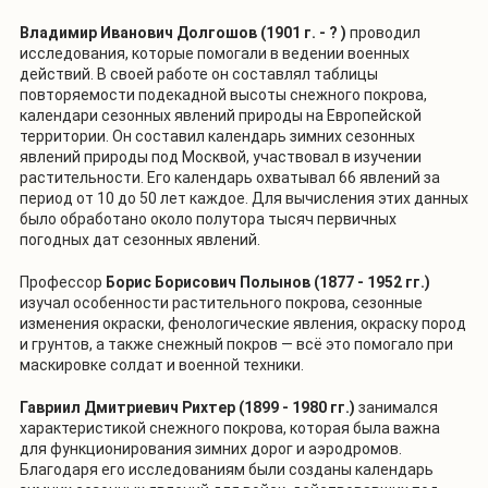
Владимир Иванович Долгошов (1901 г. - ? )
проводил
исследования, которые помогали в ведении военных
действий. В своей работе он составлял таблицы
повторяемости подекадной высоты снежного покрова,
календари сезонных явлений природы на Европейской
территории. Он составил календарь зимних сезонных
явлений природы под Москвой, участвовал в изучении
растительности. Его календарь охватывал 66 явлений за
период от 10 до 50 лет каждое. Для вычисления этих данных
было обработано около полутора тысяч первичных
погодных дат сезонных явлений.
Профессор
Борис Борисович Полынов
(1877 - 1952 гг.)
изучал особенности растительного покрова, сезонные
изменения окраски, фенологические явления, окраску пород
и грунтов, а также снежный покров — всё это помогало при
маскировке солдат и военной техники.
Гавриил Дмитриевич Рихтер
(1899 - 1980 гг.)
занимался
характеристикой снежного покрова, которая была важна
для функционирования зимних дорог и аэродромов.
Благодаря его исследованиям были созданы календарь