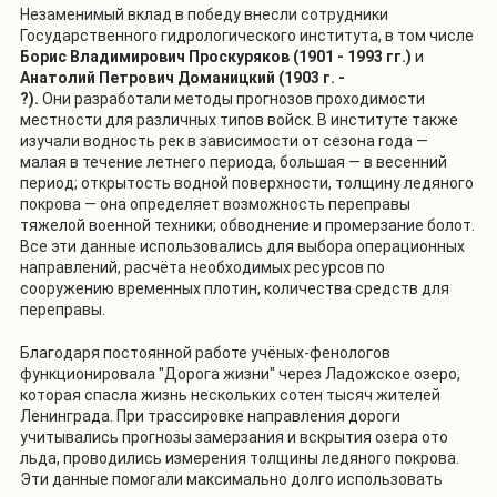
Незаменимый вклад в победу внесли сотрудники
Государственного гидрологического института, в том числе
Борис Владимирович Проскуряков (1901 - 1993 гг.)
и
Анатолий Петрович Доманицкий (1903 г. -
?).
Они разработали методы прогнозов проходимости
местности для различных типов войск. В институте также
изучали водность рек в зависимости от сезона года —
малая в течение летнего периода, большая — в весенний
период; открытость водной поверхности, толщину ледяного
покрова — она определяет возможность переправы
тяжелой военной техники; обводнение и промерзание болот.
Все эти данные использовались для выбора операционных
направлений, расчёта необходимых ресурсов по
сооружению временных плотин, количества средств для
переправы.
Благодаря постоянной работе учёных-фенологов
функционировала "Дорога жизни" через Ладожское озеро,
которая спасла жизнь нескольких сотен тысяч жителей
Ленинграда. При трассировке направления дороги
учитывались прогнозы замерзания и вскрытия озера ото
льда, проводились измерения толщины ледяного покрова.
Эти данные помогали максимально долго использовать