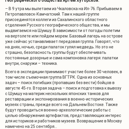
географического общества Артем Хуторской:
– В 9 утра мы вылетаем из Чкаловска на Ил-76. Прибываем в
Петропавловск-Камчатский. Там к нашей группе
присоединятся коллеги из Сахалинского областного
отделения Русского географического общества, и мы
выдвигаемся на Шумшу. В зависимости от погоды полетим
на вертолете или пойдем морем. Базовый лагерь на острове
уже сейчас устанавливает передовая группа. Говорят, что
на днях, ночью, среди палаток гулял медведь. Но это не
страшно, безопасность группы будут обеспечивать
постоянные дозорные и сама компоновка лагеря: палатки
внутри, снаружи – техника.
Всего в экспедиции принимают участие более 30 человек, в
том числе съемочная группа ВГТРК. Одна из основных
задач – поиск погибших (пропавших без вести) бойцов в
августе 45-го. Вторая задача – поиск и подготовка к вывозу
с Шумшу на материк нескольких японских танков для
реставрации и экспонирования в военно-исторических
музеях страны, прежде всего на Дальнем Востоке. Также
будут проводиться военно-археологические работы с
целью обнаружения артефактов, представляющих интерес
для историков и работников музеев. Возвращение в Москву
намечено на 25 сентября…