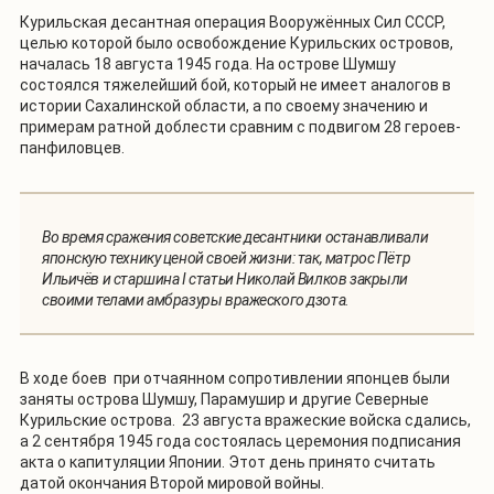
Курильская десантная операция Вооружённых Сил СССР,
целью которой было освобождение Курильских островов,
началась 18 августа 1945 года. На острове Шумшу
состоялся тяжелейший бой, который не имеет аналогов в
истории Сахалинской области, а по своему значению и
примерам ратной доблести сравним с подвигом 28 героев-
панфиловцев.
Во время сражения советские десантники останавливали
японскую технику ценой своей жизни: так, матрос Пётр
Ильичёв и старшина I статьи Николай Вилков закрыли
своими телами амбразуры вражеского дзота.
В ходе боев при отчаянном сопротивлении японцев были
заняты острова Шумшу, Парамушир и другие Северные
Курильские острова. 23 августа вражеские войска сдались,
а 2 сентября 1945 года состоялась церемония подписания
акта о капитуляции Японии. Этот день принято считать
датой окончания Второй мировой войны.