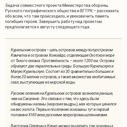
Задача совместного проекта Министерства обороны,
Русского географического общества и ВГТРК – рассказать
обо всем, что там происходило, и увековечить память
погибших героев. Завершить работу над проектом
предполагается к августу следующего года.
Курильские острова – цепь островов между полуостровом
Камчатка и островом Хоккайдо, отделяющая Охотское море
от Тихого океана. Протяжённость – около 1200 км. Острова
образуют две параллельные гряды: Большую Курильскую и
Малую Курильскую. Состоят из 30 сравнительно больших и
более 20 мелких островов, а также множества необитаемых
скал, выступающих из морской воды.
Русские селения на Курильских островах возникли раньше,
чем на Сахалине. Это связано с тем, что здесь были
обнаружены каланы (морские выдры), мех которых ценился
на вес золота. Первые поселения основаны тут в первой
половине XVIII века русскими зверопромышленниками.
В истории Северных Курил можно выделить три основных