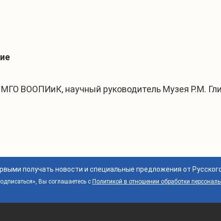
ие
ета МГО ВООПИиК, научный руководитель Музея Р.М. Гл
ервыми получать новости и специальные предложения от Русског
дписаться», Вы соглашаетесь с
Политикой в отношении обработки персонал