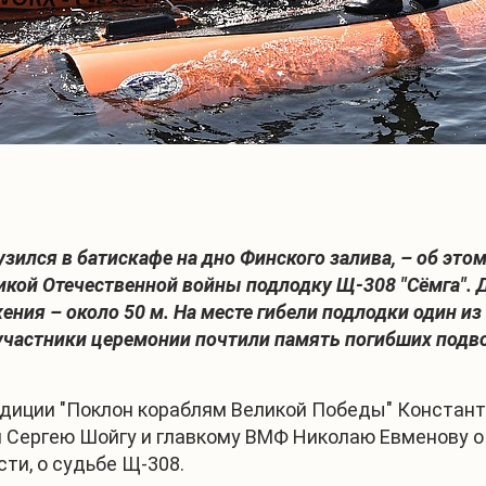
зился в батискафе на дно Финского залива, – об это
икой Отечественной войны подлодку Щ-308 "Сёмга". 
жения – около 50 м. На месте гибели подлодки один и
и участники церемонии почтили память погибших под
диции "Поклон кораблям Великой Победы" Константи
Сергею Шойгу и главкому ВМФ Николаю Евменову о 
сти, о судьбе Щ-308.