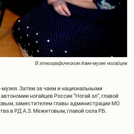
В этнографическом доме-музее ногайцев
-музея. Затем за чаем и национальными
втономии ногайцев России "Ногай эл", главой
иковым, заместителем главы администрации МО
а в РД А.З. Межитовым, главой села Р.Б.