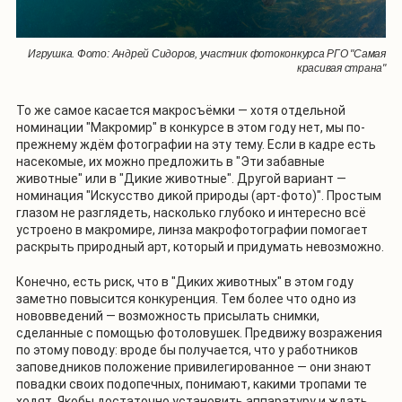
Игрушка. Фото: Андрей Сидоров, участник фотоконкурса РГО "Самая
красивая страна"
То же самое касается макросъёмки — хотя отдельной
номинации "Макромир" в конкурсе в этом году нет, мы по-
прежнему ждём фотографии на эту тему. Если в кадре есть
насекомые, их можно предложить в "Эти забавные
животные" или в "Дикие животные". Другой вариант —
номинация "Искусство дикой природы (арт-фото)". Простым
глазом не разглядеть, насколько глубоко и интересно всё
устроено в макромире, линза макрофотографии помогает
раскрыть природный арт, который и придумать невозможно.
Конечно, есть риск, что в "Диких животных" в этом году
заметно повысится конкуренция. Тем более что одно из
нововведений — возможность присылать снимки,
сделанные с помощью фотоловушек. Предвижу возражения
по этому поводу: вроде бы получается, что у работников
заповедников положение привилегированное — они знают
повадки своих подопечных, понимают, какими тропами те
ходят. Якобы достаточно установить аппаратуру и ждать,