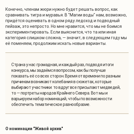
Конечно, членам жюри нужно будет решать вопрос, как
сравнивать тигра и муравья. В "Магии воды" нам, возможно,
придётся оценивать в одном ряду ледоход и подводный
пейзаж, это непросто. Но мне нравится, что мы не боимся
экспериментировать. Если выяснится, что та или иная
категория слишком сложна, — значит, в следующем году мы
её поменяем, продолжим искать новые варианты.
Страна у нас громадная, и каждый раз, подводя итоги
конкурса, мы задаёмся вопросом, как бы получше
показать её со всех сторон. Время от времени по разным
причинам возникают колебания в сюжетах, которые
выбирают участники: то вдруг все присылают медведей,
то — портреты народов Крайнего Севера. Вот мы и
варьируем набор номинаций, чтобы по возможности
обеспечить тематическое разнообразие.
О номинации "Живой архив"