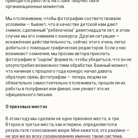
приходится работать на стыке творчества и
организационных моментов.
Мы отслеживаем, чтобы фотографии соответствовали
условиям — бывает, что в качестве детской нам дают
снимок, сделанный "ребёночком" девятнадцати лет, в этом
случае мы его снимаем с конкурса. Другая ситуация —
искажённая действительность, сейчас этого очень легко
добиться с помощью графических редакторов. Если у нас
возникают сомнения, мы просим автора прислать
фотографию в "сыром" формате, чтобы убедиться, что он не
злоупотребил возможностями обработки. Важный момент,
что начиная с прошлого года конкурс начал давать
обратную связь фотографам — теперь людям не
обязательно самостоятельно отслеживать, прошли ли их
работы в полуфинал или финал, они узнают это из
официального письма.
О призовых местах
В этом году мы сделали не одно призовое место, а три.
Второе и третье места, как и первое, определяются в
результате голосования жюри. Мне кажется, это разумно —
не зря же во всех соревнованиях именно такая система.