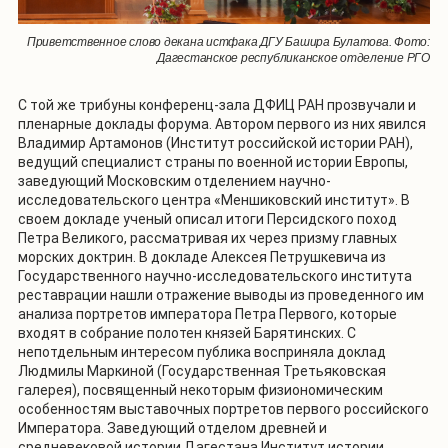
Приветственное слово декана истфака ДГУ Башира Булатова. Фото:
Дагестанское республиканское отделение РГО
С той же трибуны конференц-зала ДФИЦ РАН прозвучали и
пленарные доклады форума. Автором первого из них явился
Владимир Артамонов (Институт российской истории РАН),
ведущий специалист страны по военной истории Европы,
заведующий Московским отделением научно-
исследовательского центра «Меншиковский институт». В
своем докладе ученый описал итоги Персидского поход
Петра Великого, рассматривая их через призму главных
морских доктрин. В докладе Алексея Петрушкевича из
Государственного научно-исследовательского института
реставрации нашли отражение выводы из проведенного им
анализа портретов императора Петра Первого, которые
входят в собрание полотен князей Барятинских. С
непотдельным интересом публика восприняла доклад
Людмилы Маркиной (Государственная Третьяковская
галерея), посвященный некоторым физиономическим
особенностям выставочных портретов первого российского
Императора. Заведующий отделом древней и
средневековой истории Дагестана Институт истории,