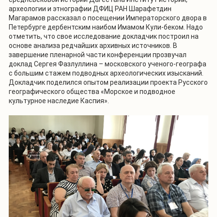
археологии и этнографии ДФИЦ РАН Шарафетдин
Магарамов рассказал о посещении Императорского двора в
Петербурге дербентским наибом Имамом Кули-беком. Надо
отметить, что свое исследование докладчик построил на
основе анализа редчайших архивных источников. В
завершение пленарной части конференции прозвучал
доклад Сергея Фазлуллина – московского ученого-географа
с большим стажем подводных археологических изысканий.
Докладчик поделился опытом реализации проекта Русского
географического общества «Морское и подводное
культурное наследие Каспия».