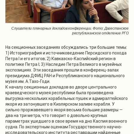
Слушатели пленарных докладов конференции. Фото: Дагестанское
республиканское отделение РГО
На секционных заседаниях обсуждались три большие темы:
1) Историография и источниковедение Персидского похода
Петра I и его итогов; 2) Кавказско-Каспийский регион в
политике Петра I; 3) Наследие Петра Великого в музейных
экспозициях. Эти заседания прошли в конференц-залах
президиума ДФИЦ РАН и Республиканского национального
музея им. А.Тахо-Годи.
К началу секционных докладов во дворе центрального
краеведческого музея республики была произведена
выгрузка нескольких корабельных пушек и адмиралтейского
якоря из затонувшего в Кизлярском заливе корабля. У
сильно проржавевшего якоря весьма большие размеры —
два на три метра, что говорит о довольно крупных
параметрах ушедшего в свое время на дно Каспия военного
судна. По экспертным оценкам Государственного научно-
исследовательского института реставрации найденные