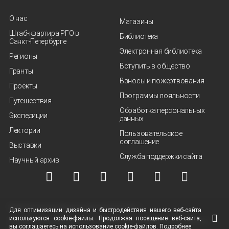
О нас
Магазины
Штаб-квартира РГО в
Библиотека
Санкт‑Петербурге
Электронная библиотека
Регионы
Вступить в общество
Гранты
Взносы и пожертвования
Проекты
Программы лояльности
Путешествия
Обработка персональных
Экспедиции
данных
Лектории
Пользовательское
соглашение
Выставки
Служба поддержки сайта
Научный архив
© ВОО "Русское географическое общество", 2013-2026 г.
Для оптимизации дизайна и быстродействия нашего
веб-сайта
используются
cookie-файлы.
Продолжая посещение
веб-сайта
,
Условия использования материалов
Политика защиты и обработки персональных
вы соглашаетесь на использование
cookie-файлов.
Подробнее
данных