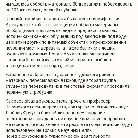
им удалось собрать материал в 38 деревнях и побеседовать
со 101 жителем гдовской глубинки.
Главной темой исследования была местная мифология.
В результате работы экспедиции собраны материалы
об обрядовой практике, легенды и предания о святых
источниках и камнях, об ушедших под землю или под воду
церквях и других почитаемых объектах, о происхождении
названий мест и деревень, а также былички о леших,
русалках и домовых. Попутно участники экспедиции
записали большой культурный материал о рыбаках
и традициях местных праздников.
Ежедневно собранные в деревнях Гдовского района
материалы пересылались в Псков, где вторая группа
студентов переводила их в текстовый формат и проводила
первичную атрибуцию.
Как рассказала руководитель проекта, профессор
Псковского госуниверситета, доктор филологических наук
Любовь Юрчук, в ближайших планах — создание
электронной базы данных и научное описание собранного
материала. Не исключено, что результаты экспедиции будут
использованы не только в научных целях,
но и в экскурсионно-туристической деятельности.