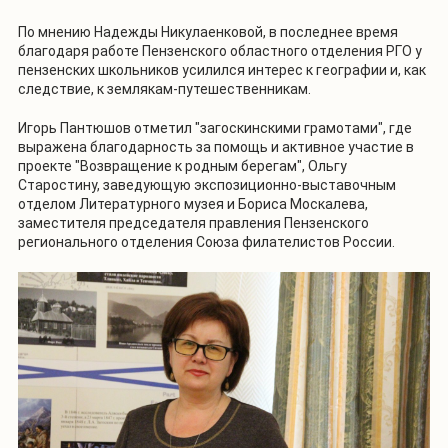
По мнению Надежды Никулаенковой, в последнее время
благодаря работе Пензенского областного отделения РГО у
пензенских школьников усилился интерес к географии и, как
следствие, к землякам-путешественникам.
Игорь Пантюшов отметил "загоскинскими грамотами", где
выражена благодарность за помощь и активное участие в
проекте "Возвращение к родным берегам", Ольгу
Старостину, заведующую экспозиционно-выставочным
отделом Литературного музея и Бориса Москалева,
заместителя председателя правления Пензенского
регионального отделения Союза филателистов России.