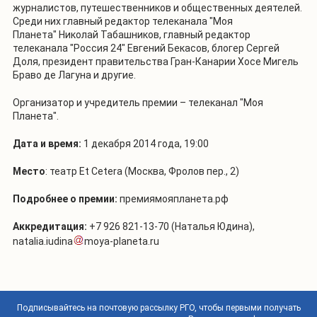
журналистов, путешественников и общественных деятелей.
Среди них главный редактор телеканала "Моя
Планета" Николай Табашников, главный редактор
телеканала "Россия 24" Евгений Бекасов, блогер Сергей
Доля, президент правительства Гран-Канарии Хосе Мигель
Браво де Лагуна и другие.
Организатор и учредитель премии – телеканал "Моя
Планета".
Дата и время:
1 декабря 2014 года, 19:00
Место
: театр Et Cetera (Москва, Фролов пер., 2)
Подробнее о премии:
премиямояпланета.рф
Аккредитация:
+7 926 821-13-70 (Наталья Юдина),
natalia.iudina
moya-planeta.ru
Подписывайтесь на почтовую рассылку РГО, чтобы первыми получать