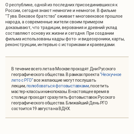
О республике, одной из последних присоединившихся к
России, сегодня знают немногие и немногое. В фильме
"Тува. Вековое братство" оживает многовековое прошлое
народа, а современные жители своим примером
доказывают, что традиции, верования и древний уклад
составляют основу их жизни и сегодня. При создании
фильма использованы кадры фото- и видеохроники, карты,
реконструкции, интервью с историками и краеведами.
В течение всего лета в Москве проходят Дни Русского
географического общества. В рамках проекта
"Нескучное
лето с РГО"
все желающие могут послушать
лекции,
полюбоваться фотовыставками
, посетить
мастер-классы и кинопоказы. В настоящее время в
столице проходят сразу пять фотовыставок Русского
географического общества. Ближайший День РГО
состоится 19 августа на ВДНХ.