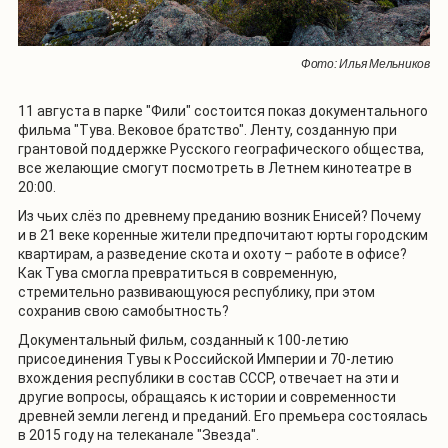
Фото: Илья Мельников
11 августа в парке "Фили" состоится показ документального
фильма "Тува. Вековое братство". Ленту, созданную при
грантовой поддержке Русского географического общества,
все желающие смогут посмотреть в
Летнем кинотеатре
в
20:00.
Из чьих слёз по древнему преданию возник Енисей? Почему
и в 21 веке коренные жители предпочитают юрты городским
квартирам, а разведение скота и охоту – работе в офисе?
Как Тува смогла превратиться в современную,
стремительно развивающуюся республику, при этом
сохранив свою самобытность?
Документальный фильм, созданный к 100-летию
присоединения Тувы к Российской Империи и 70-летию
вхождения республики в состав СССР, отвечает на эти и
другие вопросы, обращаясь к истории и современности
древней земли легенд и преданий. Его премьера состоялась
в 2015 году на телеканале "Звезда".