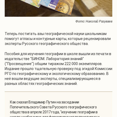
Фото: Николай Разуваев
Теперь постигать азы географической науки школьникам
помогут атласы и контурные карты, которые рецензировали
эксперты Русского географического общества.
Пособия для изучения географии в школе вышли из печати в
издательстве "БИНОМ. Лаборатория знаний"
("Просвещение") общим тиражом 222 000 экземпляров.
Издание прошло тщательную проверку под эгидой Комиссии
РГО по географическому и экологическому образованию. В
неё вошли ведущие эксперты, специализирующиеся в
разных областях географических знаний.
Как сказал Владимир Путин на заседании
Попечительского Совета Русского географического
общества в апреле 2017 года, "изучение географии в
школе необходимо для формирования патриотизма и