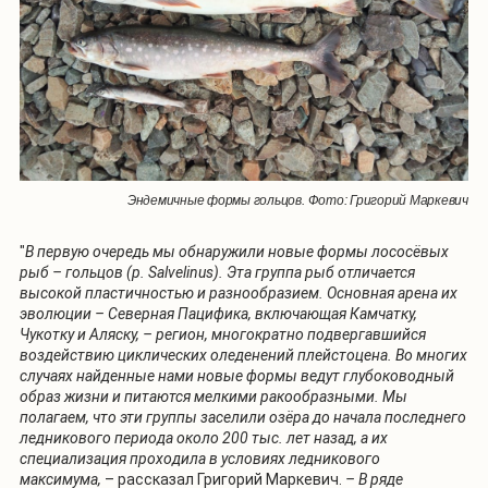
Эндемичные формы гольцов. Фото: Григорий Маркевич
"
В первую очередь мы обнаружили новые формы лососёвых
рыб – гольцов (р. Salvelinus). Эта группа рыб отличается
высокой пластичностью и разнообразием. Основная арена их
эволюции – Северная Пацифика, включающая Камчатку,
Чукотку и Аляску, – регион, многократно подвергавшийся
воздействию циклических оледенений плейстоцена. Во многих
случаях найденные нами новые формы ведут глубоководный
образ жизни и питаются мелкими ракообразными. Мы
полагаем, что эти группы заселили озёра до начала последнего
ледникового периода около 200 тыс. лет назад, а их
специализация проходила в условиях ледникового
максимума,
– рассказал Григорий Маркевич.
– В ряде