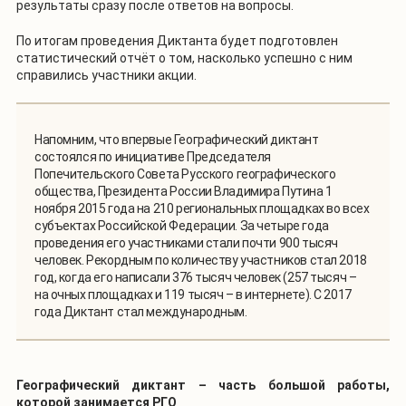
результаты сразу после ответов на вопросы.
По итогам проведения Диктанта будет подготовлен
статистический отчёт о том, насколько успешно с ним
справились участники акции.
Напомним, что впервые Географический диктант
состоялся по инициативе Председателя
Попечительского Совета Русского географического
общества, Президента России Владимира Путина 1
ноября 2015 года на 210 региональных площадках во всех
субъектах Российской Федерации. За четыре года
проведения его участниками стали почти 900 тысяч
человек. Рекордным по количеству участников стал 2018
год, когда его написали 376 тысяч человек (257 тысяч –
на очных площадках и 119 тысяч – в интернете). С 2017
года Диктант стал международным.
Географический диктант – часть большой работы,
которой занимается РГО