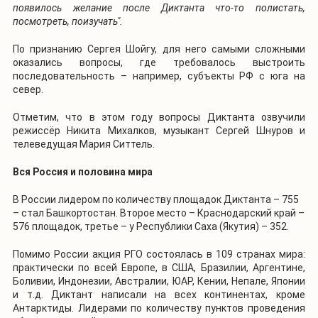
появилось желание после Диктанта что-то полистать,
посмотреть, поизучать".
По признанию Сергея Шойгу, для него самыми сложными
оказались вопросы, где требовалось выстроить
последовательность – например, субъекты РФ с юга на
север.
Отметим, что в этом году вопросы Диктанта озвучили
режиссёр Никита Михалков, музыкант Сергей Шнуров и
телеведущая Мария Ситтель.
Вся Россия и половина мира
В России лидером по количеству площадок Диктанта – 755
– стал Башкортостан. Второе место – Краснодарский край –
576 площадок, третье – у Республики Саха (Якутия) – 352.
Помимо России акция РГО состоялась в 109 странах мира:
практически по всей Европе, в США, Бразилии, Аргентине,
Боливии, Индонезии, Австралии, ЮАР, Кении, Непале, Японии
и т.д. Диктант написали на всех континентах, кроме
Антарктиды. Лидерами по количеству пунктов проведения