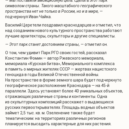
— Мы поставили амбициозную цель: сделать этот парк
символом страны. Такого масштабного географического
пространства нет не только в России, но и в мире,
—
подчеркнул Иван Чайка.
Василий Церетели поздравил краснодарцев и отметил, что
над созданием нового культурного пространства работают
лучшие архитекторы, скульпторы и другие специалисты.
— Этот парк станет достоянием страны,
— отметил он.
О том, чем удивит Парк РГО своих гостей, рассказал
Константин Фомин — автор Ржевского мемориала,
мемориала «Курская битва», Мемориального комплекса
в память о мирных жителях СССР — жертвах нацистского
геноцида в годы Великой Отечественной войны.
На пространстве в форме земного шара будет подчеркнуто
географическое расположение Краснодара — на 45-й
параллели. Здесь установят более 40 уникальных объектов,
отражающих различные страны и континенты. Одна
из скульптурных композиций расскажет о выдающихся
русских первооткрывателях. Площадь водных объектов
займет 2,5 тыс. кв. м. Озеленение также будет
тематическим: на территориях различных регионов
планируется высадить характерные для них растения.