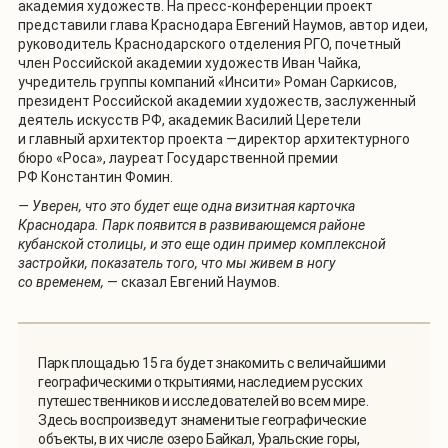
академия художеств. На пресс-конференции проект
представили глава Краснодара Евгений Наумов, автор идеи,
руководитель Краснодарского отделения РГО, почетный
член Российской академии художеств Иван Чайка,
учредитель группы компаний «Инсити» Роман Саркисов,
президент Российской академии художеств, заслуженный
деятель искусств РФ, академик Василий Церетели
и главный архитектор проекта —директор архитектурного
бюро «Роса», лауреат Государственной премии
РФ Константин Фомин.
— Уверен, что это будет еще одна визитная карточка
Краснодара. Парк появится в развивающемся районе
кубанской столицы, и это еще один пример комплексной
застройки, показатель того, что мы живем в ногу
со временем,
— сказал Евгений Наумов.
Парк площадью 15 га будет знакомить с величайшими
географическими открытиями, наследием русских
путешественников и исследователей во всем мире.
Здесь воспроизведут знаменитые географические
объекты, в их числе озеро Байкал, Уральские горы,