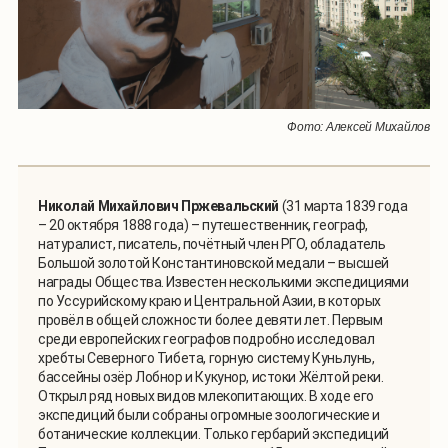
Фото: Алексей Михайлов
Николай Михайлович Пржевальский
(31 марта 1839 года
– 20 октября 1888 года) – путешественник, географ,
натуралист, писатель, почётный член РГО, обладатель
Большой золотой Константиновской медали – высшей
награды Общества. Известен несколькими экспедициями
по Уссурийскому краю и Центральной Азии, в которых
провёл в общей сложности более девяти лет. Первым
среди европейских географов подробно исследовал
хребты Северного Тибета, горную систему Куньлунь,
бассейны озёр Лобнор и Кукунор, истоки Жёлтой реки.
Открыл ряд новых видов млекопитающих. В ходе его
экспедиций были собраны огромные зоологические и
ботанические коллекции. Только гербарий экспедиций