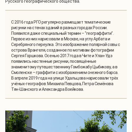
Русского географического общества.
С 2016 года РГО регулярно размещает тематические
рисунки на стенах зданий в разных городах России.
Появился даже специальный термин – "географфити".
Первое из них нарисовали в Москве, на углу Арбата и
Серебряного переулка. Это изображение полярной совы с
острова Врангеля, созданное по мотивам фотографии
Сергея Горшкова. Осенью 2017 года в Чите и Улан-Удэ
появились настенные рисунки, посвящённые
знаменитому путешественнику Гомбожабу Цыбикову, а в
Смоленске – граффити с изображением снежного барса.
В апреле 2019 года на улице Удальцова нарисовали трёх
учёных-географов: Михаила Певцова, Петра Семёнова
Тян-Шанского и Александра Воейкова.