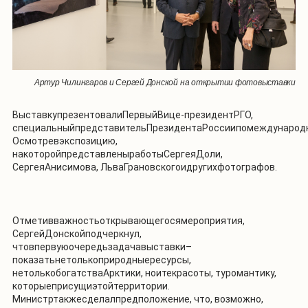
Артур Чилингаров и Сергей Донской на открытии фотовыставки
ВыставкупрезентовалиПервыйВице-президентРГО,
специальныйпредставительПрезидентаРоссиипомеждународн
Осмотревэкспозицию,
накоторойпредставленыработыСергеяДоли,
СергеяАнисимова, ЛьваГрановскогоидругихфотографов.
Отметивважностьоткрывающегосямероприятия,
СергейДонскойподчеркнул,
чтовпервуюочередьзадачавыставки–
показатьнетолькоприродныересурсы,
нетолькобогатстваАрктики, ноитекрасоты, туромантику,
которыеприсущиэтойтерритории.
Министртакжесделалпредположение, что, возможно,