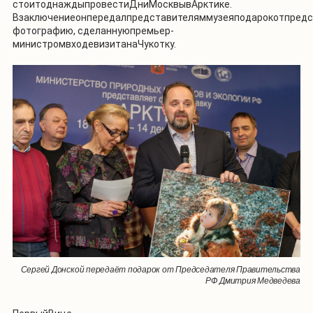
стоитоднаждыпровестиДниМосквывАрктике.
Взаключениеонпередалпредставителяммузеяподарокотпред
фотографию, сделаннуюпремьер-
министромвходевизитанаЧукотку.
Сергей Донской передаёт подарок от Председателя Правительства
РФ Дмитрия Медведева