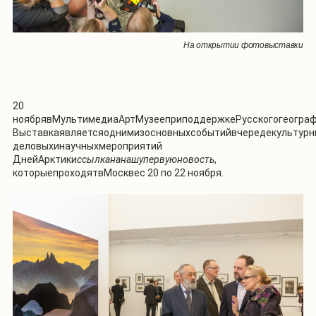
На открытии фотовыставки
20
ноябрявМультимедиаАртМузееприподдержкеРусскогогеограф
Выставкаявляетсяоднимизосновныхсобытийвчередекультурн
деловыхинаучныхмероприятий
ДнейАрктики
ссылка
на
нашу
первую
новость
,
которыепроходятвМосквес 20 по 22 ноября.