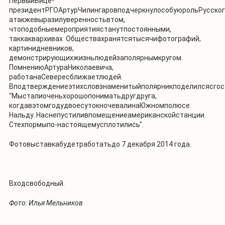
ПервыйВице-
президентРГОАртурЧилингаровподчеркнулособуюрольРусског
атакжевыразилуверенностьвтом,
чтоподобныемероприятиястанутпостоянными,
таккаквархивах Обществахранятсятысячифотографий,
картинидневников,
демонстрирующихжизньлюдейзаполярнымкругом.
ПомнениюАртураНиколаевича,
работанаСевересближаетлюдей.
Вподтверждениеэтихсловзнаменитыйполярникподелилсясго
"Мысталиоченьхорошопониматьдругдруга,
когдавэтомгодудвоесутокночевалинаЮжномполюсе.
Нальду. Наснепустиливпомещениеамериканскойстанции.
Стехпормыпо-настоящемусплотились".
Фотовыставкабудетработатьдо 7 декабря 2014 года.
Входсвободный.
Фото: Илья Мельников