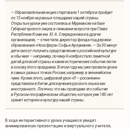
— Образовательная акция стартовала 1 октября и пройдет
по 15 ноября на разных площадках нашей страны.
Открытые уроки уже состоялись в Мурманске на базе
Губернаторского лицея, в гимназии искусств при Главе
Республики Коми им. Ю. А. Спиридонова и в других
организациях
, —
отметила директор фонда поддержки
образования «Ноосфера» Софья Арзуманян.
— За 30 минут
дети смогут получить представление о российской культуре
и обычаях — например, почему 4 ноября стало памятной
датой для всей страны и какие исторические события легли
в основу этого праздника. В этом году мы уже провели уроки
в самых разных точках России, например в эвенкийском
чуме. Кроме этого, цифровой урок «Я — россиянин»
представили в Китае для изучения русского языка как
иностранного. Логично, что мы проводим это событие
в Русском географическом обществе, которое уже 180 лет
хранит историю и культуру нашей страны.
В ходе интерактивного урока учащиеся увидят
анимированную презентацию и виртуального учителя,