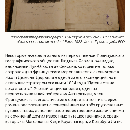
Литография портрета графа Н.Румянцева в альбоме L.Horis "Voyage
pittoresque autour du monde..." Paris, 1822. Фото: Пресс-служба РГО
Некоторые акварели одного из первых членов Французского
географического общества Людвига Хориса, очевидно,
вдохновили Луи-Огюста де Сенсона, который не только
сопровождал французского мореплавателя, океанографа
Жюля Дюмона-Дюрвиля в одной из его экспедиций, но и
стал иллюстратором его книги 1834 года "Путешествие
вокруг света". Учёный-энциклопедист, один из
первооткрывателей побережья Антарктиды, член
Французского географического общества почти в форме
романа рассказывает о совершённых им трёх кругосветных
путешествиях, дополняя своё повествование извлечениями
из сочинений других известных путешественников, среди
которых и Магеллан, и Кук, и Крузенштерн, и Коцебу, и Литке.