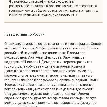
Французского географического общества,
рассказывается о первых российских членах старейшего
географического общества в мире и уникальных изданиях
книжной коллекции Научной библиотеки РГО.
Путешествия по России
Специализируясь на естествознании и географии, де Сенсон
вместе с Огюстом Раффе принимает участие и во франко-
российской научной экспедиции на юг России под
руководством Анатолия Демидова. Заручившись
поддержкой Николая I, Демидов в интересах развития
горного дела собирает с целью изучения Крыма и
Донецкого бассейна топографов, штейгеров, химиков,
палеонтологов, медиков, а также привлекает главного
горного инженера и профессора Парижской горной школы
Фредерика Ле Пле. Оценивая художника, коллекционер,
покровитель изящных искусств и наук Демидов писал:
"
Раффе деятелен и умеет воспользоваться малейшими
случаями в дороге: рука его всегда готова, карандаш всегда
очинен; нужен только предлог и он набросает на бумагу всё