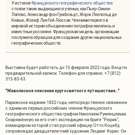
У истоков
Французского географического общества
стояли такие выдающиеся учёные, как Пьер-Симон
Лаплас, Александр фон Гумбольдт, Жорж Леопольд де
Кювье, Жозеф Луи Гей-Люссак. Членами первого в
мировой истории объединения географов являлись и
известные россияне. Французская модель организации
послужила образцом для создания других национальных
географических обществ.
Выставка будет работать до 15 февраля 2022 года. Вход по
предварительной записи. Телефон для справок: +7 (812)
315-83-63.
"Живописное описание кругосветного путешествия…"
Парижское издание 1822 года, непосредственно связанное
с одним из первых российских членов Французского
географического общества графом Николаем Румянцевым.
Снаряжённую за его счёт экспедицию на бриге "Рюрик",
командиром которой стал русский офицер Отто Коцебу,
сопровождал двадцатилетний художник Людвиг Хорис. Он