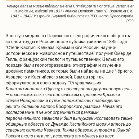
Voyage dans la Russie méridionale et la Crimée: par la Hongrie, la Valachie et
la Moldavie, exécuté en 1837 / Anatole Demidoff. Paris : E. Bourdin et Cie,
1841 – 1842/. Из фонда Научной библиотеки РГО. Фото Пресс-служба
РГО
Золотую медаль от Парижского географического общества
за свои труды в России после публикации книги 1845 года
"Степи Каспия, Кавказа, Крыма и юга России: научно-
историческое и живописное путешествие" получил Омер де
Гелль, французский геолог и путешественник. Целью его
поездки были геологоразведка, этнография и изучение
древних памятников, которые были найдены на дне Чёрного,
Азовского и Каспийского морей. Сам автор так
сформулировал свою задачу: "
Отправляясь из
Константинополя в Одессу, я преследовал одну основную цель
— познакомиться с геогностическим строением Крыма и
степей Новороссии и путём положительных наблюдений
решить большой вопрос Босфорского разлома. Начав это
исследование, я не мог ограничиться рамками
первоначального замысла и был вынужден исследовать также
обширные области от Дуная до Каспийского моря и вплоть до
северных склонов Кавказа. Таким образом, я провёл в Южной
России около пяти лет, исколесив эту область во всех