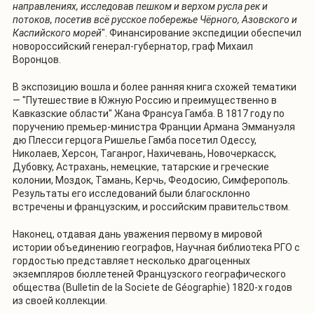
направлениях, исследовав пешком и верхом русла рек и
потоков, посетив всё русское побережье Чёрного, Азовского и
Каспийского морей
". Финансирование экспедиции обеспечил
новороссийский генерал-губернатор, граф Михаил
Воронцов.
В экспозицию вошла и более ранняя книга схожей тематики
— "Путешествие в Южную Россию и преимущественно в
Кавказские области" Жана Франсуа Гамба. В 1817 году по
поручению премьер-министра Франции Армана Эммануэля
дю Плесси герцога Ришелье Гамба посетил Одессу,
Николаев, Херсон, Таганрог, Нахичевань, Новочеркасск,
Дубовку, Астрахань, немецкие, татарские и греческие
колонии, Моздок, Тамань, Керчь, Феодосию, Симферополь.
Результаты его исследований были благосклонно
встречены и французским, и российским правительством.
Наконец, отдавая дань уважения первому в мировой
истории объединению географов, Научная библиотека РГО с
гордостью представляет несколько драгоценных
экземпляров бюллетеней Французского географического
общества (Bulletin de la Societe de Géographie) 1820-х годов
из своей коллекции.