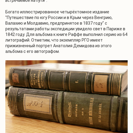
встречаемое на пути
".
Богато иллюстрированное четырёхтомное издание
"Путешествие по югу России и в Крым через Венгрию,
Валахию и Молдавию, предпринятое в 1837 году" с
результатами работы экспедиции увидело свет в Париже в
1842 году. Для альбома к книге Раффе выполнил серию из 64
литографий. Отметим, что экземпляр РГО имеет
прижизненный портрет Анатолия Демидова из этого
альбома с его автографом.