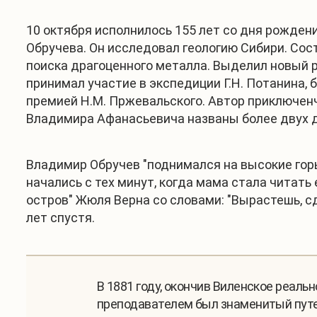
10 октября исполнилось 155 лет со дня рожден
Обручева. Он исследовал геологию Сибири. Со
поиска драгоценного металла. Выделил новый р
принимал участие в экспедиции Г.Н. Потанина,
премией Н.М. Пржевальского. Автор приключен
Владимира Афанасьевича названы более двух д
Владимир Обручев "поднимался на высокие горы
начались с тех минут, когда мама стала читат
остров" Жюля Верна со словами: "Вырастешь, с
лет спустя.
В 1881 году, окончив Виленское реал
преподавателем был знаменитый путе