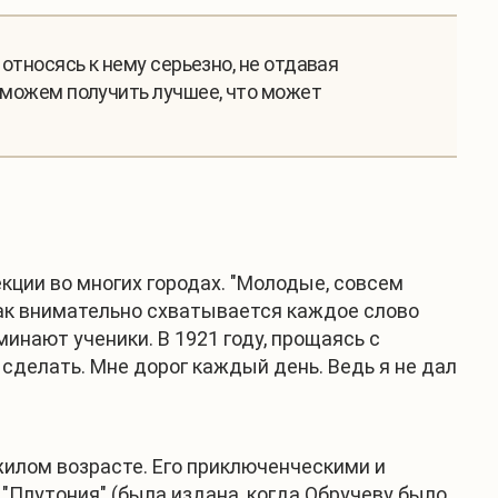
 относясь к нему серьезно, не отдавая
мы можем получить лучшее, что может
кции во многих городах. "Молодые, совсем
 как внимательно схватывается каждое слово
инают ученики. В 1921 году, прощаясь с
 сделать. Мне дорог каждый день. Ведь я не дал
жилом возрасте. Его приключенческими и
"Плутония" (была издана, когда Обручеву было