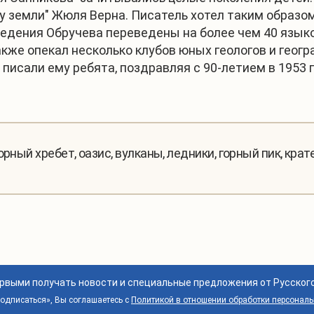
ру земли" Жюля Верна. Писатель хотел таким образ
дения Обручева переведены на более чем 40 языко
акже опекал несколько клубов юных геологов и геог
– писали ему ребята, поздравляя с 90-летием в 1953 
рный хребет, оазис, вулканы, ледники, горный пик, крат
ервыми получать новости и специальные предложения от Русског
дписаться», Вы соглашаетесь с
Политикой в отношении обработки персонал