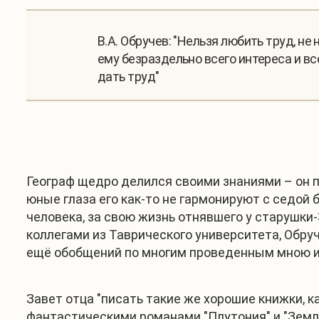
В.А. Обручев: "Нельзя любить труд, не
ему безраздельно всего интереса и вс
дать труд"
Географ щедро делился своими знаниями – он п
юные глаза его как-то не гармонируют с седой 
человека, за свою жизнь отнявшего у старушки-
коллегами из Таврического университета, Обруч
ещё обобщений по многим проведенным мною и
Завет отца "писать такие же хорошие книжки, 
фантастическими романами "Плутония" и "Земля