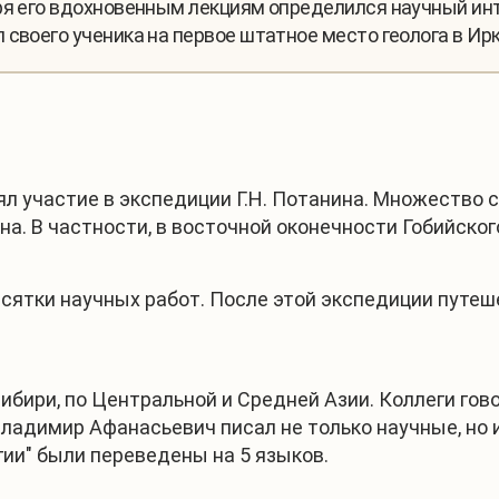
ря его вдохновенным лекциям определился научный инт
 своего ученика на первое штатное место геолога в Ир
ял участие в экспедиции Г.Н. Потанина. Множество 
на. В частности, в восточной оконечности Гобийск
сятки научных работ. После этой экспедиции путе
ири, по Центральной и Средней Азии. Коллеги говор
Владимир Афанасьевич писал не только научные, но 
гии" были переведены на 5 языков.