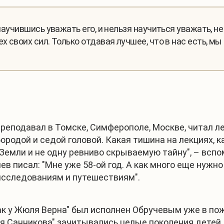
 научившись уважать его, и нельзя научиться уважать, не
ех своих сил. Только отдавая лучшее, что в нас есть, 
реподавал в Томске, Симферополе, Москве, читал ле
бородой и седой головой. Какая тишина на лекциях,
Земли и не одну ревниво скрываемую тайну", – вспом
ев писал: "Мне уже 58-ой год. А как много еще нужно
сследованиям и путешествиям".
как у Жюля Верна" был исполнен Обручевым уже в по
 Санникова" зачитывались целые поколения детей. 