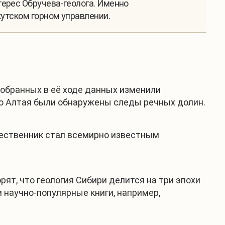
ерес Обручева-геолога. Именно
кутском горном управлении.
собранных в её ходе данных изменили
ого Алтая были обнаружены следы речных долин.
шественник стал всемирно известным
ят, что геология Сибири делится на три эпохи
и научно-популярные книги, например,