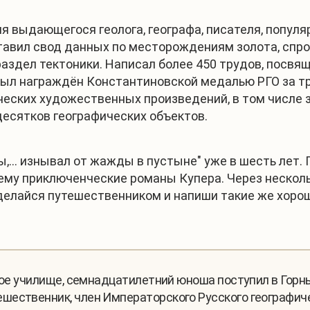
ия выдающегося геолога, географа, писателя, попу
ставил свод данных по месторождениям золота, спр
аздел тектоники. Написал более 450 трудов, посвящ
 был награждён Константиновской медалью РГО за тр
ческих художественных произведений, в том числе 
есятков географических объектов.
,… изнывал от жажды в пустыне" уже в шесть лет. П
ь ему приключенческие романы Купера. Через нескол
делайся путешественником и напиши такие же хоро
ьное училище, семнадцатилетний юноша поступил в Гор
шественник, член Императорского Русского географич