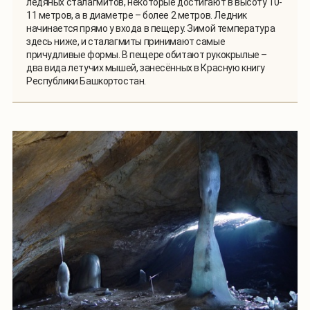
ледяных сталагмитов, некоторые достигают в высоту 10-
11 метров, а в диаметре – более 2 метров. Ледник
начинается прямо у входа в пещеру. Зимой температура
здесь ниже, и сталагмиты принимают самые
причудливые формы. В пещере обитают рукокрылые –
два вида летучих мышей, занесённых в Красную книгу
Республики Башкортостан.