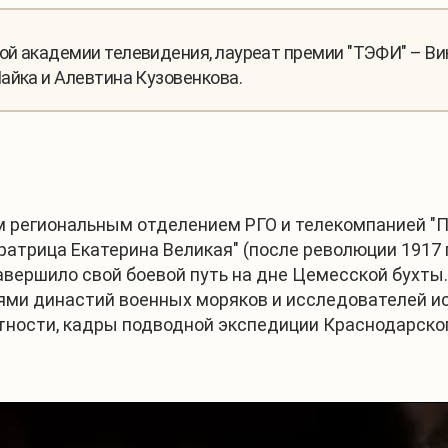
й академии телевидения, лауреат премии "ТЭФИ" – Ви
айка и Алевтина Кузовенкова.
м региональным отделением РГО и телекомпанией "П
атрица Екатерина Великая" (после революции 1917 
авершило свой боевой путь на дне Цемесской бухты.
ями династий военных моряков и исследователей и
стности, кадры подводной экспедиции Краснодарско