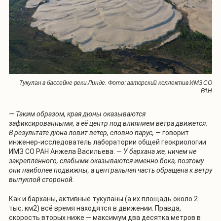
Тукулан в бассейне реки Линде. Фото: авторский коллектив ИМЗ СО
РАН
— Таким образом, края дюны оказываются
зафиксированными, а её центр под влиянием ветра движется.
В результате дюна ловит ветер, словно парус,
— говорит
инженер-исследователь лаборатории общей геокриологии
ИМЗ СО РАН Анжела Васильева. —
У бархана же, ничем не
закреплённого, слабыми оказываются именно бока, поэтому
они наиболее подвижны, а центральная часть обращена к ветру
выпуклой стороной.
Как и барханы, активные тукуланы (а их площадь около 2
тыс. км2) всё время находятся в движении. Правда,
скорость вторых ниже — максимум два десятка метров в