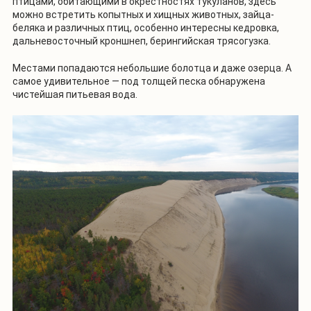
птицами, обитающими в окрестностях тукуланов, здесь
можно встретить копытных и хищных животных, зайца-
беляка и различных птиц, особенно интересны кедровка,
дальневосточный кроншнеп, берингийская трясогузка.
Местами попадаются небольшие болотца и даже озерца. А
самое удивительное — под толщей песка обнаружена
чистейшая питьевая вода.