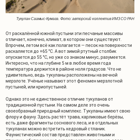
Тукулан Саамыс-Кумага. Фото: авторский коллектив ИМЗ СО РАН
От раскалённой южной пустыни эти песчаные массивы
отличает, конечно, климат, в котором они существуют.
Впрочем, летом всё как полагается — песок на поверхности
раскаляется до +65 °С. А вот зимой ртутный столбик
опускается до 55 °С, но уже со знаком минус, разумеется.
Интересно, что на глубине 5 м в любое время года
температура держится в районе ноля градусов. Что не
удивительно, ведь тукуланы расположены на вечной
мерзлоте. Учёные называют этот феномен мерзлотной
пустыней, или криопустыней.
Однако это не единственное отличие тукуланов от
традиционной пустыни. На самом деле это очень
своеобразный природный комплекс. Тукуланы имеют свою
флору и фауну. Здесь растёт трава, карликовые берёзы,
есть даже фрагменты соснового леса, и в отдельных
тукуланах можно встретить кедровый стланик.
Фаунистический состав представлен животными и