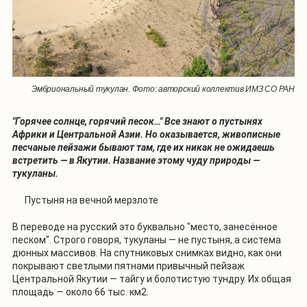
Эмбриональный тукулан. Фото: авторский коллектив ИМЗ СО РАН
"Горячее солнце, горячий песок…" Все знают о пустынях
Африки и Центральной Азии. Но оказывается, живописные
песчаные пейзажи бывают там, где их никак не ожидаешь
встретить — в Якутии. Название этому чуду природы —
тукуланы.
Пустыня на вечной мерзлоте
В переводе на русский это буквально "место, занесённое
песком". Строго говоря, тукуланы — не пустыня, а система
дюнных массивов. На спутниковых снимках видно, как они
покрывают светлыми пятнами привычный пейзаж
Центральной Якутии — тайгу и болотистую тундру. Их общая
площадь — около 66 тыс. км2.