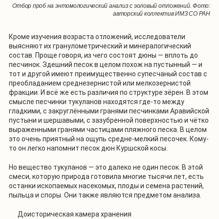
Отбор проб на энтомологический анализ с эоловый отложений. Фото:
авторский коллектив ИМЗ СО РАН
Кроме изучения возраста отложений, исследователи
выясняют их гранулометрический и минералогический
состав. Проще говоря, из чего состоят дюны — вплоть до
песчинок. Здешний песок в целом похож на пустынный — и
тот и другой имеют преимущественно супесчаный состав с
преобладанием среднезернистой или мелкозернистой
фракции. И всё же есть различия по структуре зёрен. В этом
смысле песчинки тукуланов находятся где-то между
гладкими, с закруглёнными гранями песчинками Аравийской
пустыни и шершавыми, с зазубренной поверхностью и чётко
выраженными гранями частицами пляжного песка. В целом
это очень приятный на ощупь средне-мелкий песочек. Кому-
то он легко напомнит песок дюн Куршской косы.
Но вещество тукуланов — это далеко не один песок. В этой
смеси, которую природа готовила многие тысячи лет, есть
останки ископаемых насекомых, плоды и семена растений,
пыльца и споры. Они также являются предметом анализа.
Доисторическая камера хранения