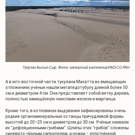
Тукулан Кысыл-Сыр. Фото: авторский коллектив ИМЗ СО РАН
А в юго-восточной части тукулана Махатта во вмещающих
отложениях учёные нашли мегапедотубулу длиной более 50
см и диаметром 4 см. Она представляет собой ветку дерева,
полностью замещённую окислами железа и марганца.
Кроме того, в котловинах выдувания зафиксированы очень
редкие органоминеральные останцы причудливой формы
высотой до 20–25 см и диаметром до 30 см. Учёные назвали
их "дефляционными грибами". Шляпы этих "грибов" сложены
синевато-чёрным сапропелем, а ножки ‒ уплотнённой