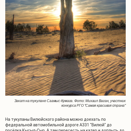
Закат на тукулане Саамыс-Кумага. Фото: Михаил Ваган, участник
конкурса РГО "Самая красивая страна"
На тукуланы Вилюйского района можно доехать по
федеральной автомобильной дороге А331 "Вилюй" до
посёлка Кысыл-Сыр. А там пересесть на катер и доплыть до