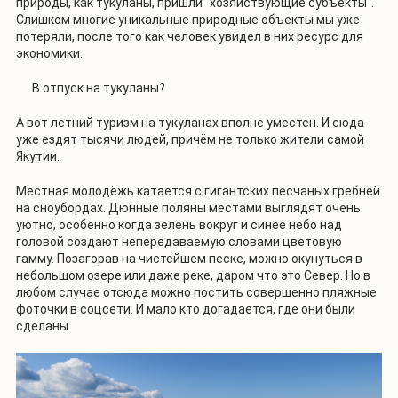
природы, как тукуланы, пришли "хозяйствующие субъекты".
Слишком многие уникальные природные объекты мы уже
потеряли, после того как человек увидел в них ресурс для
экономики.
В отпуск на тукуланы?
А вот летний туризм на тукуланах вполне уместен. И сюда
уже ездят тысячи людей, причём не только жители самой
Якутии.
Местная молодёжь катается с гигантских песчаных гребней
на сноубордах. Дюнные поляны местами выглядят очень
уютно, особенно когда зелень вокруг и синее небо над
головой создают непередаваемую словами цветовую
гамму. Позагорав на чистейшем песке, можно окунуться в
небольшом озере или даже реке, даром что это Север. Но в
любом случае отсюда можно постить совершенно пляжные
фоточки в соцсети. И мало кто догадается, где они были
сделаны.