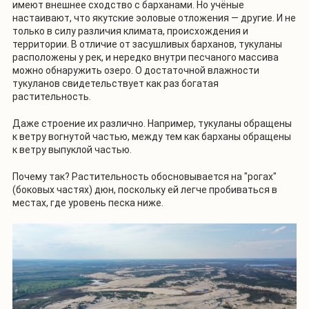
имеют внешнее сходство с барханами. Но учёные
настаивают, что якутские эоловые отложения — другие. И не
только в силу различия климата, происхождения и
территории. В отличие от засушливых барханов, тукуланы
расположены у рек, и нередко внутри песчаного массива
можно обнаружить озеро. О достаточной влажности
тукуланов свидетельствует как раз богатая
растительность.
Даже строение их различно. Например, тукуланы обращены
к ветру вогнутой частью, между тем как барханы обращены
к ветру выпуклой частью.
Почему так? Растительность обосновывается на "рогах"
(боковых частях) дюн, поскольку ей легче пробиваться в
местах, где уровень песка ниже.