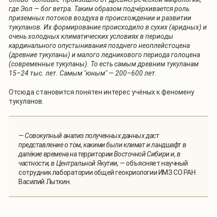
где Эол — бог ветра. Таким образом подчёркивается роль
приземных потоков воздуха в происхождении и развитии
тукуланов. Их формирование происходило в сухих (аридных) и
очень холодных климатических условиях в периоды
кардинального опустынивания позднего неоплейстоцена
(древние тукуланы) и малого ледникового периода голоцена
(современные тукуланы). То есть самым древним тукуланам
15–24 тыс. лет. Самым "юным" — 200–600 лет.
Отсюда становится понятен интерес учёных к феномену
тукуланов.
— Совокупный анализ полученных данных даст
представление о том, какими были климат и ландшафт в
далёкие времена на территории Восточной Сибири и, в
частности, в Центральной Якутии,
— объясняет научный
сотрудник лаборатории общей геокриологии ИМЗ СО РАН
Василий Лыткин.