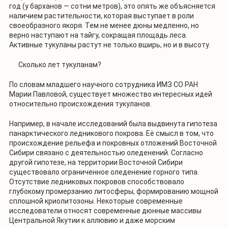
год (у барханов — сотни метров), это опять же объясняется
наличием растительности, которая выступает в роли
своеобразного якоря. Тем не менее дюны медленно, но
верно наступают на тайгу, сокращая площадь леса.
Активные тукуланы растут не только вширь, но и в высоту.
Сколько лет тукуланам?
По словам младшего научного сотрудника ИМЗ СО РАН
Марии Павловой, существует множество интересных идей
относительно происхождения тукуланов.
Например, в начале исследований была выдвинута гипотеза
панарктического ледникового покрова. Её смысл в том, что
происхождение рельефа и покровных отложений Восточной
Сибири связано с деятельностью оледенений. Согласно
другой гипотезе, на территории Восточной Сибири
существовало ограниченное оледенение горного типа.
Отсутствие ледниковых покровов способствовало
глубокому промерзанию литосферы, формированию мощной
сплошной криолитозоны. Некоторые современные
исследователи относят современные дюнные массивы
Центральной Якутии к аллювию и даже морским