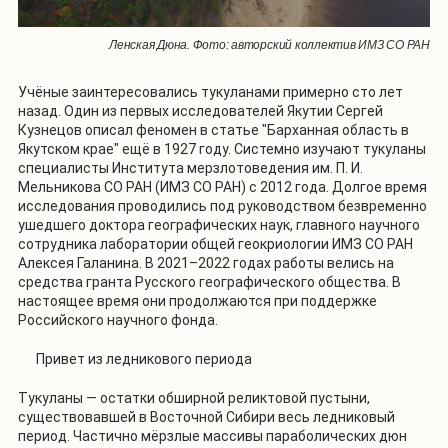
Ленская Дюна. Фото: авторский коллектив ИМЗ СО РАН
Учёные заинтересовались тукуланами примерно сто лет
назад. Один из первых исследователей Якутии Сергей
Кузнецов описал феномен в статье "Барханная область в
Якутском крае" ещё в 1927 году. Системно изучают тукуланы
специалисты Института мерзлотоведения им. П. И.
Мельникова СО РАН (ИМЗ СО РАН) с 2012 года. Долгое время
исследования проводились под руководством безвременно
ушедшего доктора географических наук, главного научного
сотрудника лаборатории общей геокриологии ИМЗ СО РАН
Алексея Галанина. В 2021–2022 годах работы велись на
средства гранта Русского географического общества. В
настоящее время они продолжаются при поддержке
Российского научного фонда.
Привет из ледникового периода
Тукуланы — остатки обширной реликтовой пустыни,
существовавшей в Восточной Сибири весь ледниковый
период. Частично мёрзлые массивы параболических дюн