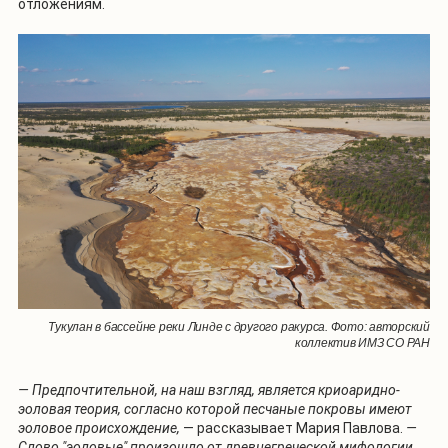
отложениям.
Тукулан в бассейне реки Линде с другого ракурса. Фото: авторский
коллектив ИМЗ СО РАН
— Предпочтительной, на наш взгляд, является криоаридно-
эоловая теория, согласно которой песчаные покровы имеют
эоловое происхождение,
— рассказывает Мария Павлова.
—
Слово "эоловые" произошло от древнегреческой мифологии,