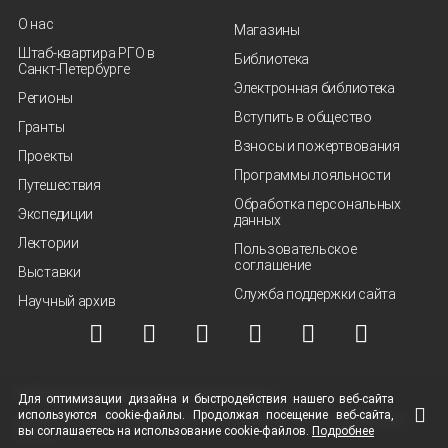
О нас
Магазины
Штаб-квартира РГО в
Библиотека
Санкт‑Петербурге
Электронная библиотека
Регионы
Вступить в общество
Гранты
Взносы и пожертвования
Проекты
Программы лояльности
Путешествия
Обработка персональных
Экспедиции
данных
Лектории
Пользовательское
соглашение
Выставки
Служба поддержки сайта
Научный архив
© ВОО "Русское географическое общество", 2013-2026 г.
Для оптимизации дизайна и быстродействия нашего
веб-сайта
используются
cookie-файлы.
Продолжая посещение
веб-сайта
,
Условия использования материалов
Политика защиты и обработки персональных
вы соглашаетесь на использование
cookie-файлов.
Подробнее
данных