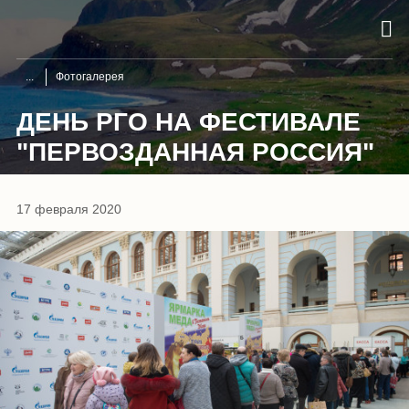
Фотогалерея
ДЕНЬ РГО НА ФЕСТИВАЛЕ
"ПЕРВОЗДАННАЯ РОССИЯ"
1
/
32
17 февраля 2020