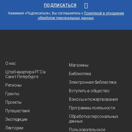
ПОДПИСАТЬСЯ
Нажимая «Подписаться», Вы соглашаетесь с
Политикой в отношении
обработки персональных данных
.
О нас
Магазины
Штаб-квартира РГО в
Библиотека
Санкт‑Петербурге
Электронная библиотека
Регионы
Вступить в общество
Гранты
Взносы и пожертвования
Проекты
Программы лояльности
Путешествия
Обработка персональных
Экспедиции
данных
Лектории
Пользовательское