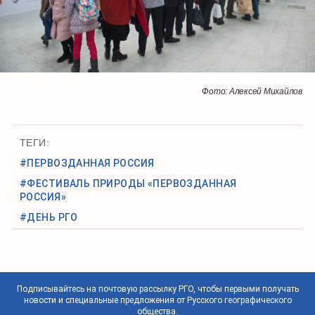
Фото: Алексей Михайлов
Фото: Алексей Михайлов
Фото: Алексей Михайлов
Фото: Алексей Михайлов
Фото: Алексей Михайлов
Фото: Алексей Михайлов
Фото: Алексей Михайлов
Фото: Алексей Михайлов
Фото: Алексей Михайлов
Фото: Алексей Михайлов
Фото: Алексей Михайлов
Фото: Алексей Михайлов
Фото: Алексей Михайлов
Фото: Алексей Михайлов
Фото: Алексей Михайлов
Фото: Алексей Михайлов
Фото: Алексей Михайлов
Фото: Алексей Михайлов
Фото: Алексей Михайлов
Фото: Алексей Михайлов
Фото: Алексей Михайлов
Фото: Алексей Михайлов
Фото: Алексей Михайлов
Фото: Алексей Михайлов
Фото: Алексей Михайлов
Фото: Алексей Михайлов
Фото: Алексей Михайлов
Фото: Алексей Михайлов
Фото: Алексей Михайлов
Фото: Алексей Михайлов
Фото: Алексей Михайлов
Фото: Алексей Михайлов
ТЕГИ:
#ПЕРВОЗДАННАЯ РОССИЯ
#ФЕСТИВАЛЬ ПРИРОДЫ «ПЕРВОЗДАННАЯ
РОССИЯ»
#ДЕНЬ РГО
Подписывайтесь на почтовую рассылку РГО, чтобы первыми получать
новости и специальные предложения от Русского географического
общества.