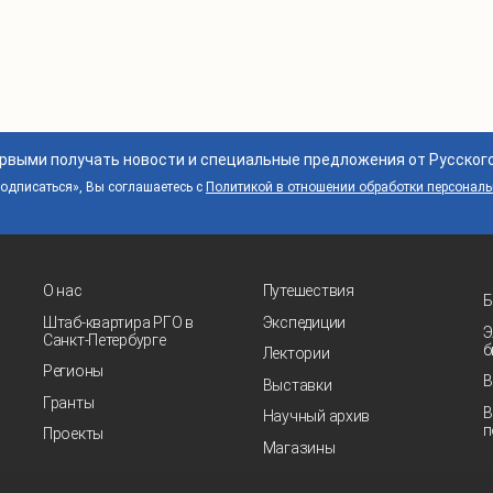
Страницы из дневника первого путешес
Страницы из дневника первого путешес
Медаль за заслуги 
Альбо
Альбо
Из 
Из 
Из 
Из 
Из 
Из 
Из 
ервыми получать новости и специальные предложения от Русског
дписаться», Вы соглашаетесь с
Политикой в отношении обработки персонал
О нас
Путешествия
Б
Штаб-квартира РГО в
Экспедиции
Э
Санкт‑Петербурге
б
Лектории
Регионы
В
Выставки
Гранты
В
Научный архив
п
Проекты
Магазины