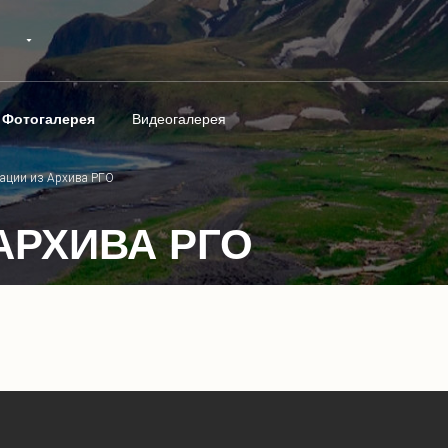
Фотогалерея
Видеогалерея
ации из Архива РГО
АРХИВА РГО
1
/
29