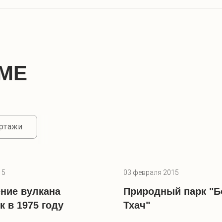
МЕ
ортажи
15
03 февраля 2015
ние вулкана
Природный парк "
к в 1975 году
Тхач"