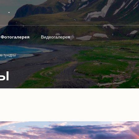
Фотогалерея
Видеогалерея
ие тундры
РЫ