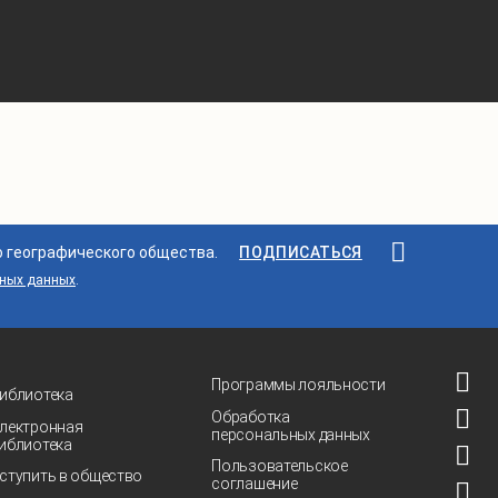
о географического общества.
ПОДПИСАТЬСЯ
ьных данных
.
Программы лояльности
иблиотека
Обработка
лектронная
персональных данных
иблиотека
Пользовательское
ступить в общество
соглашение