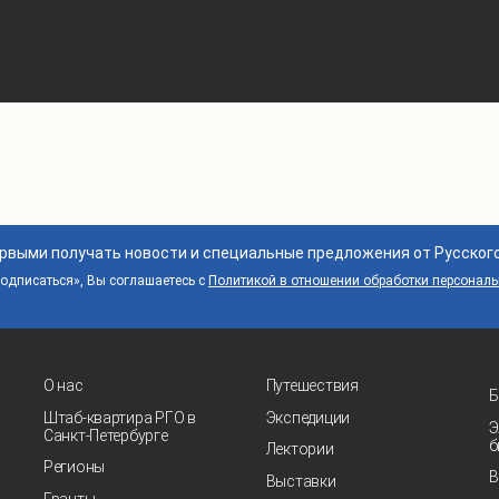
ервыми получать новости и специальные предложения от Русског
дписаться», Вы соглашаетесь с
Политикой в отношении обработки персонал
О нас
Путешествия
Б
Штаб-квартира РГО в
Экспедиции
Э
Санкт‑Петербурге
б
Лектории
Регионы
В
Выставки
Гранты